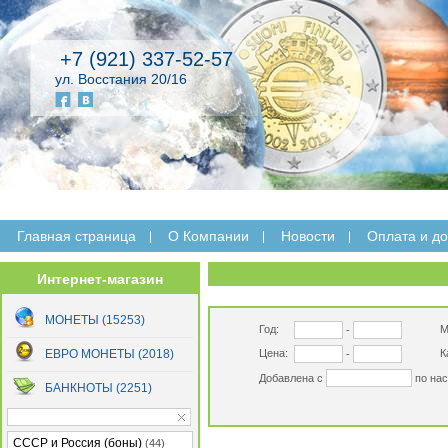
+7 (921) 337-52-57
ул. Восстания 20/16
Главная страница
O Компании
Новости
Оплата и до
Интернет-магазин
МОНЕТЫ (15253)
Год:
М
-
ЕВРО МОНЕТЫ (2018)
Цена:
К
-
Добавлена с
по на
БАНКНОТЫ (2251)
СССР и Россия (боны)
(44)