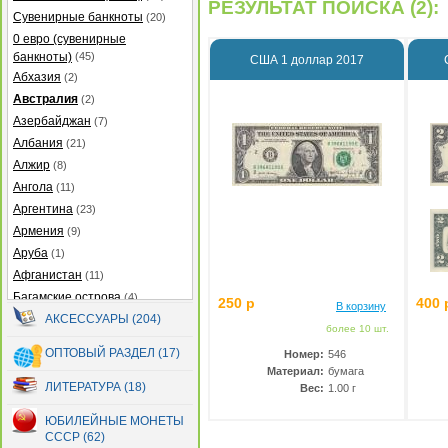
РЕЗУЛЬТАТ ПОИСКА (2):
Сувенирные банкноты
(20)
0 евро (сувенирные
банкноты)
(45)
США 1 доллар 2017
Абхазия
(2)
Австралия
(2)
Азербайджан
(7)
Албания
(21)
Алжир
(8)
Ангола
(11)
Аргентина
(23)
Армения
(9)
Аруба
(1)
Афганистан
(11)
Багамские острова
(4)
250 р
400 
В корзину
Бангладеш
АКСЕССУАРЫ (204)
(27)
более 10 шт.
Барбадос
(5)
ОПТОВЫЙ РАЗДЕЛ (17)
Номер:
546
Бахрейн
(2)
Материал:
бумага
Беларусь
(13)
ЛИТЕРАТУРА (18)
Вес:
1.00 г
Белиз
(12)
ЮБИЛЕЙНЫЕ МОНЕТЫ
Бермуды
(2)
СССР (62)