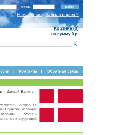
Пароль:
Регистрация
Забыли пароль?
|
Корзина (
)
0
на сумму
0 р.
ссии
Контакты
Обратная связь
к
— Датский,
Валюта
е единого государства
ены Норвегия, Исландия
ные земли — Шлезвиг и
месь конституционной