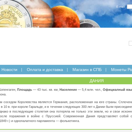
E-mail:
Новости
Оплата и доставка
Магазин в СПБ
Монеты Ро
ДАНИЯ
опенгаген,
Площадь
— 43 тыс. кв. км,
Население
— 5,4 млн. чел.,
Официалный язы
она.
м соседом Королевства является Германия, расположенная на юге страны. Сплочени
в 10 в. при короле Гаральде, и в течении следующих 300 лет к Дании были присоедин
днако в последующие столетия она потеряла не только эти земли, но и свои искон
осле поражения в войне с Пруссией. Современная Дания представляет собой с
1849 г.) и однопалатного парламента — фолькетинга.