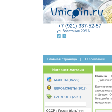
+7 (921) 337-52-57
ул. Восстания 20/16
Главная страница
O Компании
Интернет-магазин
Столица
— К
МОНЕТЫ (15279)
— Датская кр
Единственны
ЕВРО МОНЕТЫ (2018)
завершилось 
и Швеция. О
БАНКНОТЫ (2251)
Гольштейн п
монархии (с 
СССР и Россия (боны)
(44)