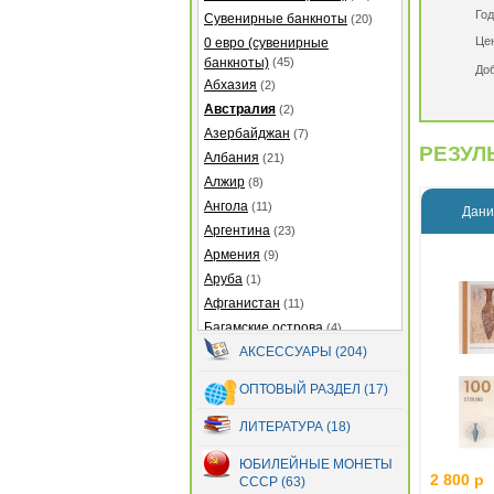
Год
Сувенирные банкноты
(20)
Це
0 евро (сувенирные
банкноты)
(45)
До
Абхазия
(2)
Австралия
(2)
Азербайджан
(7)
РЕЗУЛЬ
Албания
(21)
Алжир
(8)
Ангола
(11)
Дани
Аргентина
(23)
Армения
(9)
Аруба
(1)
Афганистан
(11)
Багамские острова
(4)
Бангладеш
АКСЕССУАРЫ (204)
(27)
Барбадос
(5)
ОПТОВЫЙ РАЗДЕЛ (17)
Бахрейн
(2)
Беларусь
(13)
ЛИТЕРАТУРА (18)
Белиз
(12)
ЮБИЛЕЙНЫЕ МОНЕТЫ
Бермуды
(2)
2 800 р
СССР (63)