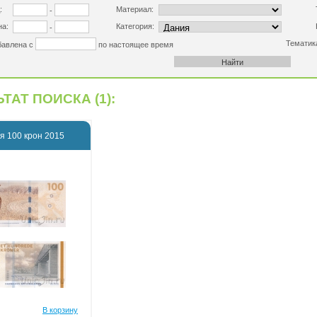
:
Материал:
-
на:
Категория:
-
Тематик
бавлена с
по настоящее время
ТАТ ПОИСКА (1):
я 100 крон 2015
В корзину