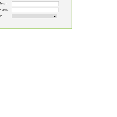
Текст:
Номер:
а: