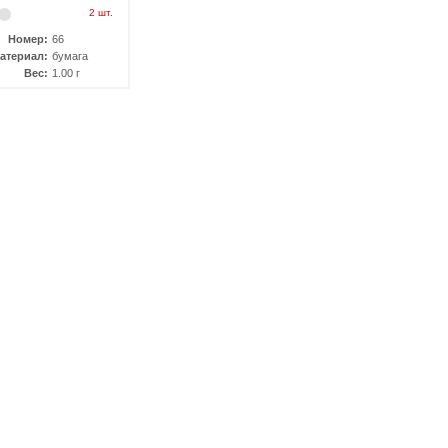
2 шт.
Номер:
66
атериал:
бумага
Вес:
1.00 г