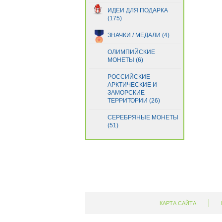
Гвинея
(21)
ИДЕИ ДЛЯ ПОДАРКА
Гвинея-Бисау
(4)
(175)
Германия
(1)
ЗНАЧКИ / МЕДАЛИ (4)
Гернси
(1)
Гибралтар
(5)
ОЛИМПИЙСКИЕ
Гондурас
МОНЕТЫ (6)
(29)
Гонконг
(13)
РОССИЙСКИЕ
Греция
(18)
АРКТИЧЕСКИЕ И
Грузия
ЗАМОРСКИЕ
(5)
ТЕРРИТОРИИ (26)
Дания
(1)
Джерси
(1)
СЕРЕБРЯНЫЕ МОНЕТЫ
Джибути
(51)
(5)
Доминиканская Респ.
(14)
Египет
(11)
Замбия
(27)
Зимбабве
(23)
Израиль
(8)
Индия
(18)
Индонезия
(33)
КАРТА САЙТА
Иордания
(7)