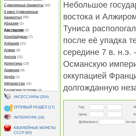
Небольшое госуда
Сувенирные банкноты
(20)
0 евро (сувенирные
востока и Алжиром
банкноты)
(45)
Абхазия
(2)
Туниса распологал
Австралия
(2)
Азербайджан
(7)
после её упадка т
Албания
(21)
середине 7 в. н.э.
Алжир
(8)
Ангола
(11)
Османскую империю
Аргентина
(23)
Армения
(9)
оккупацией Франци
Аруба
(1)
Афганистан
(11)
долгожданную нез
Багамские острова
(4)
Бангладеш
АКСЕССУАРЫ (204)
(27)
Барбадос
(5)
ОПТОВЫЙ РАЗДЕЛ (17)
Год:
М
-
Бахрейн
(2)
Цена:
К
-
Беларусь
(13)
ЛИТЕРАТУРА (18)
Добавлена с
по на
Белиз
(12)
ЮБИЛЕЙНЫЕ МОНЕТЫ
Бермуды
(2)
СССР (63)