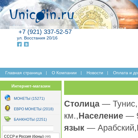
+7 (921) 337-52-57
ул. Восстания 20/16
Главная страница
O Компании
Новости
Оплата и до
Интернет-магазин
МОНЕТЫ (15271)
Столица
— Тунис,
ЕВРО МОНЕТЫ (2018)
км.,
Население
— 9
БАНКНОТЫ (2251)
язык
— Арабский,
СССР и Россия (боны)
(44)