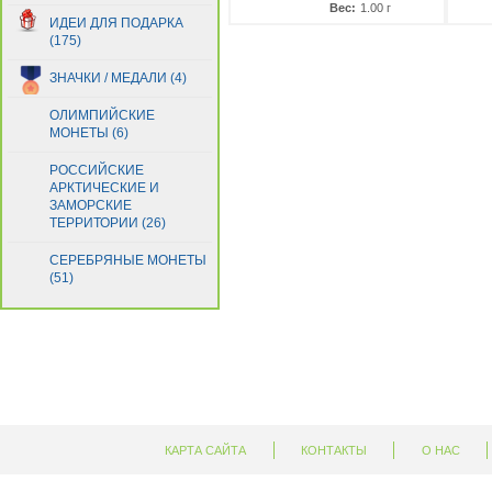
Вес:
1.00 г
Гвинея
(21)
ИДЕИ ДЛЯ ПОДАРКА
Гвинея-Бисау
(4)
(175)
Германия
(1)
ЗНАЧКИ / МЕДАЛИ (4)
Гернси
(1)
Гибралтар
(5)
ОЛИМПИЙСКИЕ
Гондурас
МОНЕТЫ (6)
(29)
Гонконг
(13)
РОССИЙСКИЕ
Греция
(18)
АРКТИЧЕСКИЕ И
Грузия
ЗАМОРСКИЕ
(5)
ТЕРРИТОРИИ (26)
Дания
(1)
Джерси
(1)
СЕРЕБРЯНЫЕ МОНЕТЫ
Джибути
(51)
(5)
Доминиканская Респ.
(14)
Египет
(11)
Замбия
(27)
Зимбабве
(23)
Израиль
(8)
Индия
(18)
Индонезия
(33)
КАРТА САЙТА
КОНТАКТЫ
О НАС
Иордания
(7)