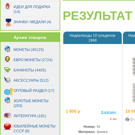
Биафра
(1)
ИДЕИ ДЛЯ ПОДАРКА
Болгария
(21)
РЕЗУЛЬТАТ 
(14)
Боливия
(12)
Босния и Герцеговина
(15)
ЗНАЧКИ / МЕДАЛИ (4)
Ботсвана
(5)
Бразилия
(22)
Нидерланды 10 гульденов
Нид
Архив товаров
1968
Бруней
(7)
Бурунди
(24)
МОНЕТЫ (40123)
Бутан
(17)
ЕВРО МОНЕТЫ (2724)
Вануату
(1)
Великобритания
(10)
БАНКНОТЫ (4405)
Венгрия
(6)
Венесуэла
АКСЕССУАРЫ (512)
(42)
Восточно-Карибские
ОПТОВЫЙ РАЗДЕЛ (17)
Территории
(1)
Вьетнам
(13)
ЗОЛОТЫЕ МОНЕТЫ
Гаити
(4)
(203)
1 800 р
10 0
Гайана
(8)
В корзину
ЛИТЕРАТУРА (191)
Гамбия
(17)
2 шт.
Гана
(6)
ЮБИЛЕЙНЫЕ МОНЕТЫ
Номер:
91
СССР (8)
Гватемала
(14)
Материал:
бумага