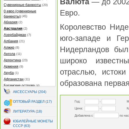
Валюта
— до 2002 
Сувенирные банкноты
(20)
Евро.
0 евро (сувенирные
банкноты)
(45)
Абхазия
(2)
Королевство Ниде
Австралия
(2)
Азербайджан
(7)
юго-западе и Ге
Албания
(21)
Нидерландов был
Алжир
(8)
Ангола
(11)
широко известн
Аргентина
(23)
Армения
(9)
отраслью, истоки
Аруба
(1)
Афганистан
(11)
образована первая
Багамские острова
(4)
Бангладеш
АКСЕССУАРЫ (204)
(27)
Барбадос
(5)
ОПТОВЫЙ РАЗДЕЛ (17)
Год:
М
-
Бахрейн
(2)
Цена:
К
-
Беларусь
(13)
ЛИТЕРАТУРА (18)
Добавлена с
по на
Белиз
(12)
ЮБИЛЕЙНЫЕ МОНЕТЫ
Бермуды
(2)
СССР (63)