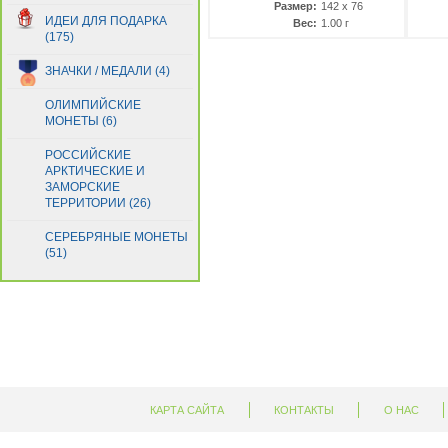
Размер:
142 х 76
Гвинея
(21)
ИДЕИ ДЛЯ ПОДАРКА
Вес:
1.00 г
Гвинея-Бисау
(4)
(175)
Германия
(1)
ЗНАЧКИ / МЕДАЛИ (4)
Гернси
(1)
Гибралтар
(5)
ОЛИМПИЙСКИЕ
Гондурас
МОНЕТЫ (6)
(29)
Гонконг
(13)
РОССИЙСКИЕ
Греция
(18)
АРКТИЧЕСКИЕ И
Грузия
ЗАМОРСКИЕ
(5)
ТЕРРИТОРИИ (26)
Дания
(1)
Джерси
(1)
СЕРЕБРЯНЫЕ МОНЕТЫ
Джибути
(51)
(5)
Доминиканская Респ.
(14)
Египет
(11)
Замбия
(27)
Зимбабве
(23)
Израиль
(8)
Индия
(18)
Индонезия
(33)
КАРТА САЙТА
КОНТАКТЫ
О НАС
Иордания
(7)