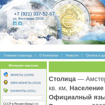
+7 (921) 337-52-57
ул. Восстания 20/16
Главная страница
O Компании
Новости
Оплата и до
Интернет-магазин
МОНЕТЫ (15285)
Столица
— Амсте
ЕВРО МОНЕТЫ (2018)
кв. км,
Население
БАНКНОТЫ (2251)
Официалный яз
СССР и Россия (боны)
(44)