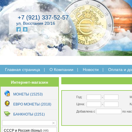
+7 (921) 337-52-57
ул. Восстания 20/16
Главная страница
O Компании
Новости
Оплата и до
Интернет-магазин
МОНЕТЫ (15253)
Год:
М
-
ЕВРО МОНЕТЫ (2018)
Цена:
К
-
Добавлена с
по на
БАНКНОТЫ (2251)
СССР и Россия (боны)
(44)