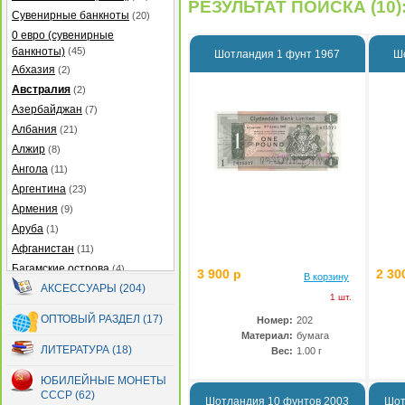
РЕЗУЛЬТАТ ПОИСКА (10)
Сувенирные банкноты
(20)
0 евро (сувенирные
банкноты)
(45)
Шотландия 1 фунт 1967
Ш
Абхазия
(2)
Австралия
(2)
Азербайджан
(7)
Албания
(21)
Алжир
(8)
Ангола
(11)
Аргентина
(23)
Армения
(9)
Аруба
(1)
Афганистан
(11)
Багамские острова
(4)
3 900 р
2 30
В корзину
Бангладеш
АКСЕССУАРЫ (204)
(27)
1 шт.
Барбадос
(5)
ОПТОВЫЙ РАЗДЕЛ (17)
Номер:
202
Бахрейн
(2)
Материал:
бумага
Беларусь
(13)
ЛИТЕРАТУРА (18)
Вес:
1.00 г
Белиз
(12)
ЮБИЛЕЙНЫЕ МОНЕТЫ
Бермуды
(2)
СССР (62)
Шотландия 10 фунтов 2003
Шот