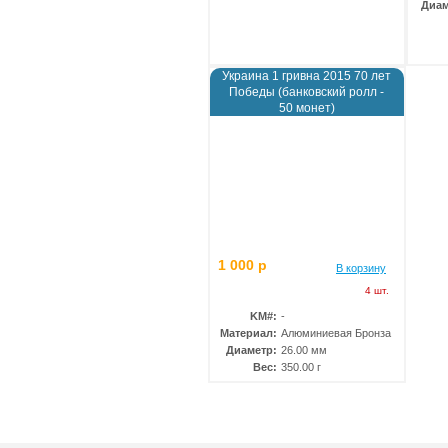
Диам
Украина 1 гривна 2015 70 лет
Победы (банковский ролл -
50 монет)
1 000 р
В корзину
4 шт.
KM#:
-
Материал:
Алюминиевая Бронза
Диаметр:
26.00 мм
Вес:
350.00 г