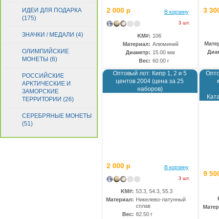
2 000 р
3 30
ИДЕИ ДЛЯ ПОДАРКА
В корзину
(175)
3 шт.
ЗНАЧКИ / МЕДАЛИ (4)
KM#:
106
Мате
Материал:
Алюминий
ОЛИМПИЙСКИЕ
Диа
Диаметр:
15.00 мм
МОНЕТЫ (6)
Вес:
60.00 г
Оптовый лот: Кипр 1, 2 и 5
Опто
РОССИЙСКИЕ
центов 2004 (цена за 25
АРКТИЧЕСКИЕ И
наборов)
ЗАМОРСКИЕ
Ката
ТЕРРИТОРИИ (26)
СЕРЕБРЯНЫЕ МОНЕТЫ
(51)
2 000 р
В корзину
9 50
3 шт.
KM#:
53.3, 54.3, 55.3
Материал:
Никелево-латунный
сплав
Матер
Вес:
82.50 г