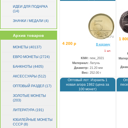
ИДЕИ ДЛЯ ПОДАРКА
(14)
ЗНАЧКИ / МЕДАЛИ (4)
Архив товаров
1 80
4 200 р
В корзину
МОНЕТЫ (40137)
1 шт.
ЕВРО МОНЕТЫ (2724)
KM#:
new_2021
Матер
Материал:
Латунь
БАНКНОТЫ (4405)
Диам
Диаметр:
21.20 мм
Вес:
252.00 г
АКСЕССУАРЫ (512)
Оптовый лот: Израиль 1
Оп
новая агора 1982 (цена за
песе
ОПТОВЫЙ РАЗДЕЛ (17)
100 монет)
ЗОЛОТЫЕ МОНЕТЫ
(203)
ЛИТЕРАТУРА (191)
ЮБИЛЕЙНЫЕ МОНЕТЫ
СССР (8)