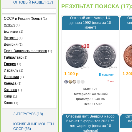
ОПТОВЫЙ РАЗДЕЛ (17)
РЕЗУЛЬТАТ ПОИСКА (17)
Оптовый лот: Алжир 1/4
Оп
СССР и Россия (боны)
(1)
динара 1992 (цена за 10
се
Алжир
(1)
монет)
Боливия
(1)
Ватикан
(1)
Венгрия
(1)
Брит. Виргинские острова
(1)
Гибралтар
(1)
Греция
(1)
Израиль
(1)
1 100 р
1 20
В корзину
Испания
(1)
3 шт.
Канада
(1)
KM#:
127
Катанга
(1)
Материал:
Алюминий
Кипр
(1)
Диаметр:
16.40 мм
Конго
(1)
Вес:
11.50 г
Турция
(1)
ЛИТЕРАТУРА (18)
Узбекистан
(1)
Оптовый лот: Венгрия набор
Опт
6 монет 5 форинтов 2021 75
пе
Украина
(1)
ЮБИЛЕЙНЫЕ МОНЕТЫ
лет Форинту (цена за 10
СССР (63)
наборов)