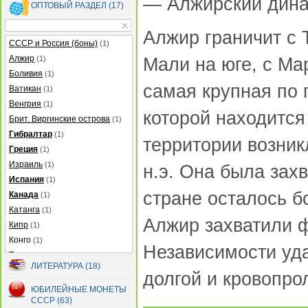
— Алжирский дина
ОПТОВЫЙ РАЗДЕЛ (17)
Алжир граничит с 
СССР и Россия (боны)
(1)
Алжир
(1)
Мали на юге, с Ма
Боливия
(1)
самая крупная по 
Ватикан
(1)
Венгрия
(1)
которой находится 
Брит. Виргинские острова
(1)
Гибралтар
(1)
территории возник
Греция
(1)
Израиль
(1)
н.э. Она была зах
Испания
(1)
стране осталось бо
Канада
(1)
Катанга
(1)
Алжир захватили ф
Кипр
(1)
Конго
(1)
Независимости уда
Турция
(1)
ЛИТЕРАТУРА (18)
Узбекистан
(1)
долгой и кровопро
Украина
(1)
ЮБИЛЕЙНЫЕ МОНЕТЫ
СССР (63)