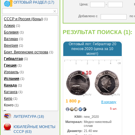
ОПТОВЫЙ РАЗДЕЛ (17)
Цена:
-
Добавлено с
по 
СССР и Россия (боны)
(1)
Алжир
(1)
РЕЗУЛЬТАТ ПОИСКА (1):
Боливия
(1)
Ватикан
(1)
Оптовый лот: Гибралтар 20
Венгрия
(1)
пенсов 2020 (цена за 10
Брит. Виргинские острова
(1)
монет)
Гибралтар
(1)
Греция
(1)
Израиль
(1)
Испания
(1)
Канада
(1)
Катанга
(1)
Кипр
(1)
1 800 р
В корзину
Конго
(1)
5 шт.
Турция
(1)
ЛИТЕРАТУРА (18)
KM#:
new_2020
Узбекистан
(1)
Материал:
Медно-никелевый
Украина
(1)
сплав
ЮБИЛЕЙНЫЕ МОНЕТЫ
Диаметр:
21.40 мм
СССР (63)