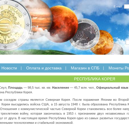
E-mail:
Новости
Оплата и доставка
Магазин в СПБ
Монеты Ро
РЕСПУБЛИКА КОРЕЯ
еул,
Площадь
— 98,5 тыс. кв. км.
Население
— 45,7 млн. чел.,
Официальный язык
на Республики Корея.
м соседом страны является Северная Корея. После поражения Японии во Второй
 Кореи высадились войска США, а 15 августа 1948 г. была образована Республика К
Отношения с коммунистической частью Северной Кореи становились все более нап
 трехлетнюю войну, которая закончилась в 1953 г. признанием двух независимых г
уг от друга. В настоящее время Республика Корея одно из самых развитых государс
менными технологиями и стабильной экономикой.