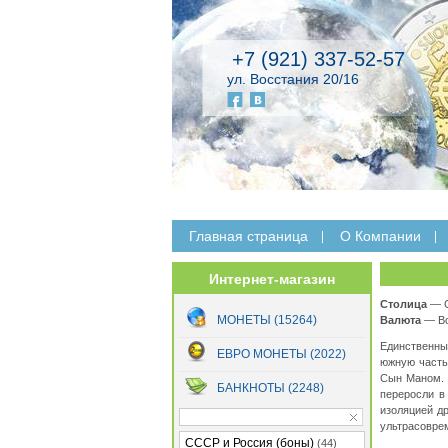
+7 (921) 337-52-57
ул. Восстания 20/16
Главная страница
O Компании
Интернет-магазин
Столица
— С
МОНЕТЫ (15264)
Валюта
— Во
Единственны
ЕВРО МОНЕТЫ (2022)
южную часть
Сын Маном. 
БАНКНОТЫ (2248)
переросли в
изоляцией др
ультрасовре
СССР и Россия (боны)
(44)