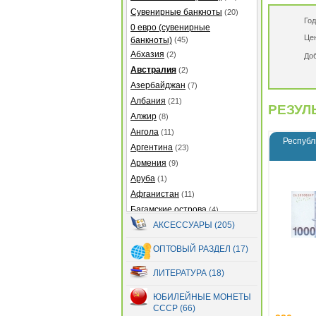
Сувенирные банкноты
(20)
Год
0 евро (сувенирные
Це
банкноты)
(45)
Абхазия
(2)
До
Австралия
(2)
Азербайджан
(7)
Албания
(21)
РЕЗУЛЬ
Алжир
(8)
Ангола
(11)
Республ
Аргентина
(23)
Армения
(9)
Аруба
(1)
Афганистан
(11)
Багамские острова
(4)
Бангладеш
АКСЕССУАРЫ (205)
(27)
Барбадос
(5)
ОПТОВЫЙ РАЗДЕЛ (17)
Бахрейн
(2)
Беларусь
(13)
ЛИТЕРАТУРА (18)
Белиз
(12)
ЮБИЛЕЙНЫЕ МОНЕТЫ
Бермуды
(2)
СССР (66)