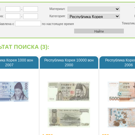
:
Материал:
-
на:
Категория:
-
Тематик
бавлена с
по настоящее время
ТАТ ПОИСКА (3):
ика Корея 1000 вон
Республика Корея 10000 вон
Республика Коре
2007
2000
2006