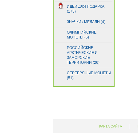
Гвинея
(21)
ИДЕИ ДЛЯ ПОДАРКА
Гвинея-Бисау
(4)
(175)
Германия
(1)
ЗНАЧКИ / МЕДАЛИ (4)
Гернси
(1)
Гибралтар
(5)
ОЛИМПИЙСКИЕ
Гондурас
МОНЕТЫ (6)
(29)
Гонконг
(13)
РОССИЙСКИЕ
Греция
(18)
АРКТИЧЕСКИЕ И
Грузия
ЗАМОРСКИЕ
(5)
ТЕРРИТОРИИ (26)
Дания
(1)
Джерси
(1)
СЕРЕБРЯНЫЕ МОНЕТЫ
Джибути
(51)
(5)
Доминиканская Респ.
(14)
Египет
(11)
Замбия
(27)
Зимбабве
(23)
Израиль
(8)
Индия
(17)
Индонезия
(33)
КАРТА САЙТА
Иордания
(7)