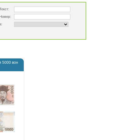
Текст:
Номер:
а:
я 5000 вон