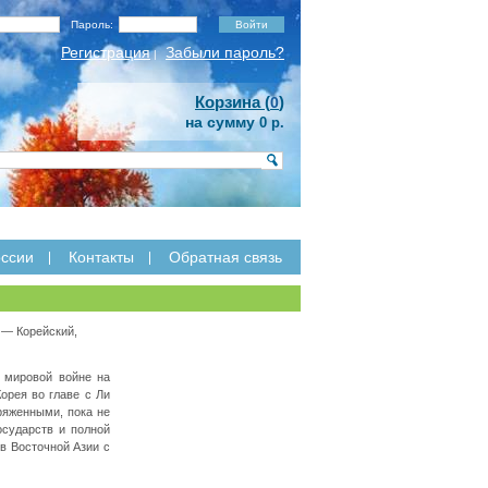
Пароль:
Регистрация
Забыли пароль?
|
Корзина (
)
0
на сумму
0 р.
ссии
Контакты
Обратная связь
— Корейский,
 мировой войне на
орея во главе с Ли
ряженными, пока не
осударств и полной
тв Восточной Азии с