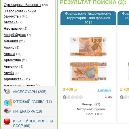
РЕЗУЛЬТАТ ПОИСКА (2):
Сувенирные банкноты
(20)
0 евро (сувенирные
Французские Тихоокеанские
Фра
банкноты)
(45)
Территории 1000 франков
Те
Абхазия
(2)
2014
Австралия
(2)
Азербайджан
(7)
Албания
(21)
Алжир
(8)
Ангола
(11)
Аргентина
(23)
Армения
(9)
Аруба
(1)
Афганистан
(11)
Багамские острова
(4)
3 400 р
1 70
В корзину
Бангладеш
АКСЕССУАРЫ (205)
(27)
1 шт.
Барбадос
(5)
ОПТОВЫЙ РАЗДЕЛ (17)
Бахрейн
Номер:
6(3)
(2)
Материал:
бумага
Беларусь
(13)
ЛИТЕРАТУРА (18)
Вес:
1.00 г
Белиз
(12)
ЮБИЛЕЙНЫЕ МОНЕТЫ
Бермуды
(2)
СССР (66)