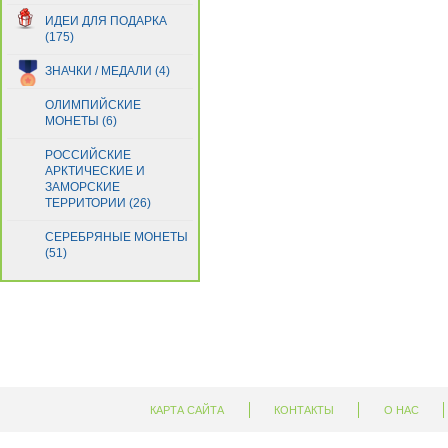
Гвинея
(21)
ИДЕИ ДЛЯ ПОДАРКА
Гвинея-Бисау
(4)
(175)
Германия
(1)
ЗНАЧКИ / МЕДАЛИ (4)
Гернси
(1)
Гибралтар
(5)
ОЛИМПИЙСКИЕ
Гондурас
МОНЕТЫ (6)
(29)
Гонконг
(13)
РОССИЙСКИЕ
Греция
(18)
АРКТИЧЕСКИЕ И
Грузия
ЗАМОРСКИЕ
(5)
ТЕРРИТОРИИ (26)
Дания
(1)
Джерси
(1)
СЕРЕБРЯНЫЕ МОНЕТЫ
Джибути
(51)
(5)
Доминиканская Респ.
(14)
Египет
(11)
Замбия
(27)
Зимбабве
(23)
Израиль
(8)
Индия
(17)
Индонезия
(33)
КАРТА САЙТА
КОНТАКТЫ
О НАС
Иордания
(7)