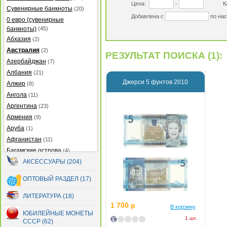
Цена:
К
-
Сувенирные банкноты
(20)
Добавлена с
по на
0 евро (сувенирные
банкноты)
(45)
Абхазия
(2)
Австралия
(2)
РЕЗУЛЬТАТ ПОИСКА (1):
Азербайджан
(7)
Албания
(21)
Джерси 5 фунтов 2010
Алжир
(8)
Ангола
(11)
Аргентина
(23)
Армения
(9)
Аруба
(1)
Афганистан
(11)
Багамские острова
(4)
Бангладеш
АКСЕССУАРЫ (204)
(27)
Барбадос
(5)
ОПТОВЫЙ РАЗДЕЛ (17)
Бахрейн
(2)
Беларусь
(13)
ЛИТЕРАТУРА (18)
1 700 р
Белиз
(12)
В корзину
ЮБИЛЕЙНЫЕ МОНЕТЫ
Бермуды
(2)
1 шт.
СССР (62)