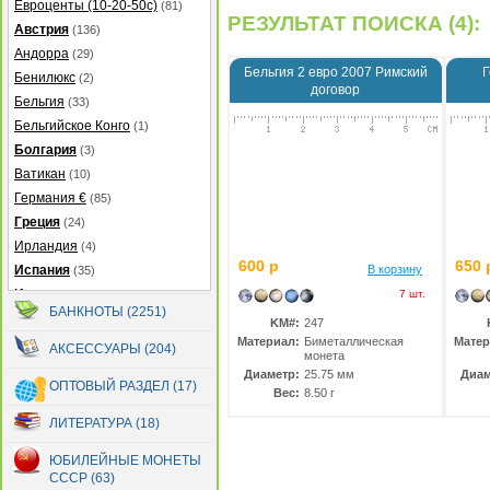
Евроценты (10-20-50с)
(81)
РЕЗУЛЬТАТ ПОИСКА (4):
Австрия
(136)
Андорра
(29)
Бельгия 2 евро 2007 Римский
Г
Бенилюкс
(2)
договор
Бельгия
(33)
Бельгийское Конго
(1)
Болгария
(3)
Ватикан
(10)
Германия €
(85)
Греция
(24)
Ирландия
(4)
600 р
650 
Испания
В корзину
(35)
Италия
(38)
7 шт.
БАНКНОТЫ (2251)
Кипр
(20)
KM#:
247
Латвия
Материал:
Биметаллическая
Матер
(39)
АКСЕССУАРЫ (204)
монета
Литва
(47)
Диаметр:
25.75 мм
Диам
ОПТОВЫЙ РАЗДЕЛ (17)
Люксембург
(48)
Вес:
8.50 г
Мальта
(19)
ЛИТЕРАТУРА (18)
Монако
(31)
ЮБИЛЕЙНЫЕ МОНЕТЫ
Нидерланды
(40)
СССР (63)
Португалия
(87)