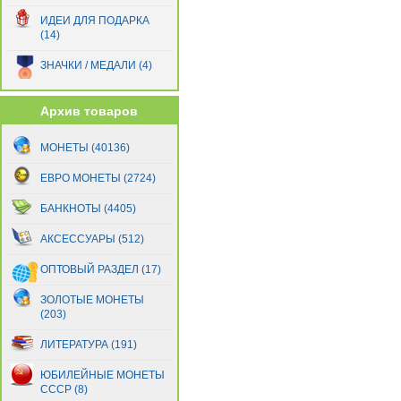
Сан-Марино
(89)
ИДЕИ ДЛЯ ПОДАРКА
(14)
Словакия
(27)
Словения
(22)
ЗНАЧКИ / МЕДАЛИ (4)
Финляндия
(72)
Франция
(184)
Архив товаров
Хорватия
(6)
Эстония
(11)
МОНЕТЫ (40136)
ЕВРО МОНЕТЫ (2724)
БАНКНОТЫ (4405)
АКСЕССУАРЫ (512)
ОПТОВЫЙ РАЗДЕЛ (17)
ЗОЛОТЫЕ МОНЕТЫ
(203)
ЛИТЕРАТУРА (191)
ЮБИЛЕЙНЫЕ МОНЕТЫ
СССР (8)