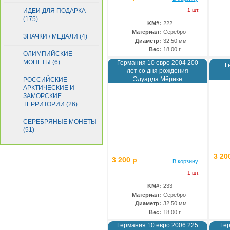
ИДЕИ ДЛЯ ПОДАРКА
1 шт.
(175)
KM#:
222
Материал:
Серебро
ЗНАЧКИ / МЕДАЛИ (4)
Диаметр:
32.50 мм
Вес:
18.00 г
ОЛИМПИЙСКИЕ
МОНЕТЫ (6)
Германия 10 евро 2004 200
Г
лет со дня рождения
Эдуарда Мёрике
РОССИЙСКИЕ
АРКТИЧЕСКИЕ И
ЗАМОРСКИЕ
ТЕРРИТОРИИ (26)
СЕРЕБРЯНЫЕ МОНЕТЫ
(51)
3 20
3 200 р
В корзину
1 шт.
KM#:
233
Материал:
Серебро
Диаметр:
32.50 мм
Вес:
18.00 г
Германия 10 евро 2006 225
Ге