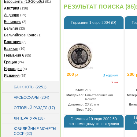
Евроценты (10-20-50с)
(81)
РЕЗУЛЬТАТ ПОИСКА (85)
Австрия
(136)
Андорра
(29)
Бенилюкс
(2)
Германия 1 евро 2004 (D)
Ге
Бельгия
(33)
Бельгийское Конго
(1)
Болгария
(3)
Ватикан
(10)
Германия €
(85)
Греция
(24)
Ирландия
(4)
200 р
200 
Испания
В корзину
(35)
Италия
(38)
9 шт.
БАНКНОТЫ (2251)
Кипр
(20)
KM#:
213
Материал:
Биметаллическая
Матер
Латвия
(39)
АКСЕССУАРЫ (204)
монета
Литва
(47)
Диаметр:
23.25 мм
Диам
ОПТОВЫЙ РАЗДЕЛ (17)
Люксембург
(48)
Вес:
7.50 г
Мальта
(19)
Г
ЛИТЕРАТУРА (18)
Германия 10 евро 2002 50
В
Монако
(31)
лет немецкому телевидению
ЮБИЛЕЙНЫЕ МОНЕТЫ
Нидерланды
(40)
СССР (62)
Португалия
(87)