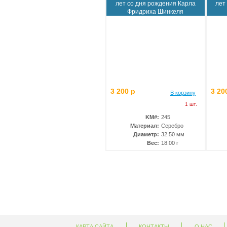
лет со дня рождения Карла
лет
Фридриха Шинкеля
3 200 р
3 20
В корзину
1 шт.
KM#:
245
Материал:
Серебро
Диаметр:
32.50 мм
Вес:
18.00 г
КАРТА САЙТА
КОНТАКТЫ
О НАС