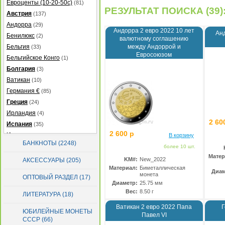
Евроценты (10-20-50с)
(81)
РЕЗУЛЬТАТ ПОИСКА (39)
Австрия
(137)
Андорра
(29)
Андорра 2 евро 2022 10 лет
Анд
Бенилюкс
(2)
валютному соглашению
Бельгия
между Андоррой и
(33)
Евросоюзом
Бельгийское Конго
(1)
Болгария
(3)
Ватикан
(10)
Германия €
(85)
Греция
(24)
Ирландия
(4)
2 60
Испания
(35)
2 600 р
Италия
(38)
В корзину
БАНКНОТЫ (2248)
Кипр
(20)
более 10 шт.
Матер
Латвия
(39)
KM#:
New_2022
АКСЕССУАРЫ (205)
Литва
Материал:
Биметаллическая
(47)
Диам
монета
ОПТОВЫЙ РАЗДЕЛ (17)
Люксембург
(48)
Диаметр:
25.75 мм
Мальта
(19)
Вес:
8.50 г
ЛИТЕРАТУРА (18)
Монако
(31)
Ватикан 2 евро 2022 Папа
Г
ЮБИЛЕЙНЫЕ МОНЕТЫ
Нидерланды
(40)
Павел VI
СССР (66)
Португалия
(87)