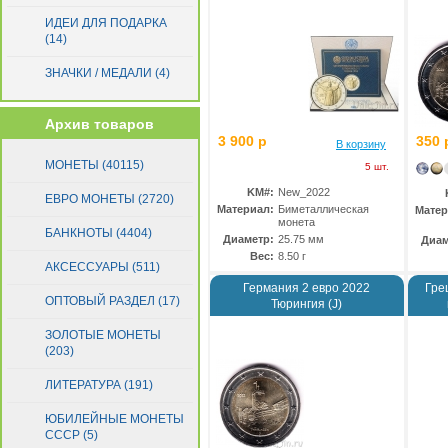
Сан-Марино
(89)
ИДЕИ ДЛЯ ПОДАРКА
(14)
Словакия
(27)
Словения
(22)
ЗНАЧКИ / МЕДАЛИ (4)
Финляндия
(73)
Франция
(185)
Архив товаров
Хорватия
(6)
3 900 р
350 
В корзину
Эстония
(11)
МОНЕТЫ (40115)
5 шт.
KM#:
New_2022
ЕВРО МОНЕТЫ (2720)
Материал:
Биметаллическая
Матер
монета
БАНКНОТЫ (4404)
Диаметр:
25.75 мм
Диам
Вес:
8.50 г
АКСЕССУАРЫ (511)
Германия 2 евро 2022
Гре
ОПТОВЫЙ РАЗДЕЛ (17)
Тюрингия (J)
ЗОЛОТЫЕ МОНЕТЫ
(203)
ЛИТЕРАТУРА (191)
ЮБИЛЕЙНЫЕ МОНЕТЫ
СССР (5)