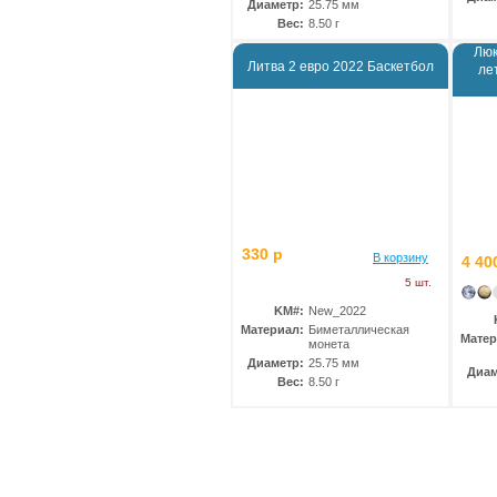
Диаметр:
25.75 мм
Вес:
8.50 г
Люк
Литва 2 евро 2022 Баскетбол
ле
330 р
В корзину
4 40
5 шт.
KM#:
New_2022
Материал:
Биметаллическая
Матер
монета
Диаметр:
25.75 мм
Диам
Вес:
8.50 г