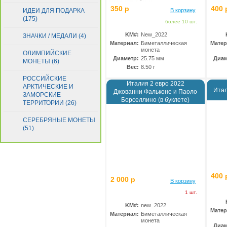
350 р
400 
ИДЕИ ДЛЯ ПОДАРКА
В корзину
(175)
более 10 шт.
KM#:
New_2022
ЗНАЧКИ / МЕДАЛИ (4)
Материал:
Биметаллическая
Матер
монета
ОЛИМПИЙСКИЕ
Диаметр:
25.75 мм
Диам
МОНЕТЫ (6)
Вес:
8.50 г
РОССИЙСКИЕ
Италия 2 евро 2022
АРКТИЧЕСКИЕ И
Итал
Джованни Фальконе и Паоло
ЗАМОРСКИЕ
Борселлино (в буклете)
ТЕРРИТОРИИ (26)
СЕРЕБРЯНЫЕ МОНЕТЫ
(51)
400 
2 000 р
В корзину
1 шт.
KM#:
new_2022
Матер
Материал:
Биметаллическая
монета
Диам