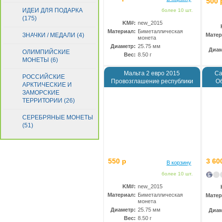
500 
ИДЕИ ДЛЯ ПОДАРКА
более 10 шт.
(175)
KM#:
new_2015
Материал:
Биметаллическая
ЗНАЧКИ / МЕДАЛИ (4)
Матер
монета
Диаметр:
25.75 мм
Диам
ОЛИМПИЙСКИЕ
Вес:
8.50 г
МОНЕТЫ (6)
Мальта 2 евро 2015
Са
РОССИЙСКИЕ
Провозглашение республики
О
АРКТИЧЕСКИЕ И
ЗАМОРСКИЕ
ТЕРРИТОРИИ (26)
СЕРЕБРЯНЫЕ МОНЕТЫ
(51)
550 р
3 60
В корзину
более 10 шт.
KM#:
new_2015
Материал:
Биметаллическая
Матер
монета
Диаметр:
25.75 мм
Диам
Вес:
8.50 г