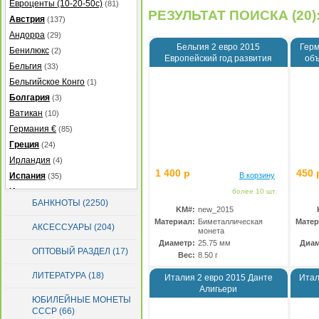
Евроценты (10-20-50с)
(81)
РЕЗУЛЬТАТ ПОИСКА (20)
Австрия
(137)
Андорра
(29)
Бельгия 2 евро 2015
Герм
Бенилюкс
(2)
Европейский год развития
объ
Бельгия
(33)
Бельгийское Конго
(1)
Болгария
(3)
Ватикан
(10)
Германия €
(85)
Греция
(24)
Ирландия
(4)
1 400 р
450 
Испания
В корзину
(35)
Италия
(38)
более 10 шт.
БАНКНОТЫ (2250)
Кипр
(20)
KM#:
new_2015
Материал:
Биметаллическая
Матер
Латвия
(39)
АКСЕССУАРЫ (204)
монета
Литва
(47)
Диаметр:
25.75 мм
Диам
ОПТОВЫЙ РАЗДЕЛ (17)
Люксембург
(48)
Вес:
8.50 г
Мальта
(19)
ЛИТЕРАТУРА (18)
Италия 2 евро 2015 Данте
Итал
Монако
(31)
Алигьери
ЮБИЛЕЙНЫЕ МОНЕТЫ
Нидерланды
(40)
СССР (66)
Португалия
(87)