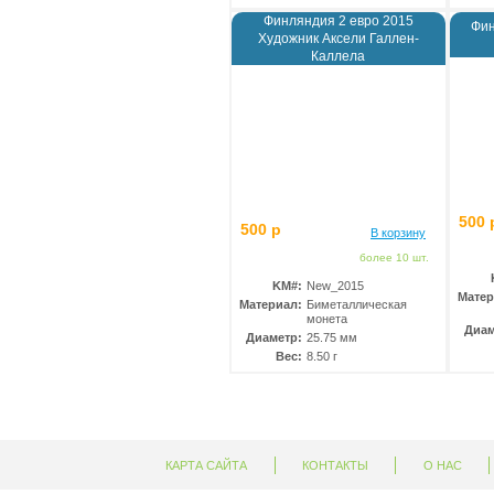
Финляндия 2 евро 2015
Фин
Художник Аксели Галлен-
Каллела
500 
500 р
В корзину
более 10 шт.
KM#:
New_2015
Матер
Материал:
Биметаллическая
монета
Диам
Диаметр:
25.75 мм
Вес:
8.50 г
КАРТА САЙТА
КОНТАКТЫ
О НАС