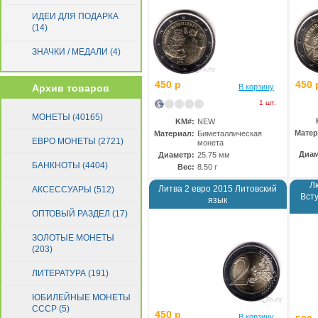
Сан-Марино
(89)
ИДЕИ ДЛЯ ПОДАРКА
(14)
Словакия
(27)
Словения
(22)
ЗНАЧКИ / МЕДАЛИ (4)
Финляндия
(73)
Франция
(185)
450 р
450 
Архив товаров
В корзину
Хорватия
(6)
1 шт.
Эстония
(11)
МОНЕТЫ (40165)
KM#:
NEW
Матер
Материал:
Биметаллическая
ЕВРО МОНЕТЫ (2721)
монета
Диам
Диаметр:
25.75 мм
БАНКНОТЫ (4404)
Вес:
8.50 г
Л
Литва 2 евро 2015 Литовский
АКСЕССУАРЫ (512)
Вст
язык
ОПТОВЫЙ РАЗДЕЛ (17)
ЗОЛОТЫЕ МОНЕТЫ
(203)
ЛИТЕРАТУРА (191)
ЮБИЛЕЙНЫЕ МОНЕТЫ
СССР (5)
450 р
В корзину