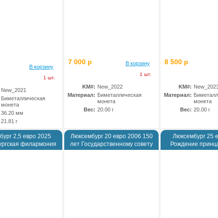
7 000 р
8 500 р
В корзину
В корзину
1 шт.
1 шт.
KM#:
New_2022
KM#:
New_202
New_2021
Материал:
Биметаллическая
Материал:
Биметалл
Биметаллическая
монета
монета
монета
Вес:
20.00 г
Вес:
20.00 г
36.20 мм
21.81 г
бург 2,5 евро 2025
Люксембург 20 евро 2006 150
Люксембург 25 
ургская филармония
лет Государственному совету
Рождение принц