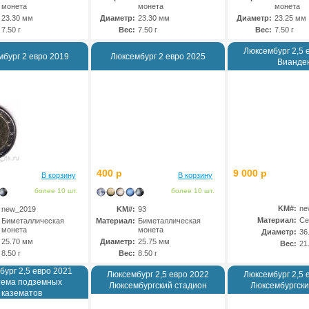
монета
монета
монета
23.30 мм
Диаметр:
23.30 мм
Диаметр:
23.25 мм
7.50 г
Вес:
7.50 г
Вес:
7.50 г
Люксембург 2,5 
бург 2 евро 2019
Люксембург 2 евро 2025
Вианде
400 р
9 000 р
В корзину
В корзину
более 10 шт.
более 10 шт.
KM#:
ne
new_2019
KM#:
93
Материал:
Се
Биметаллическая
Материал:
Биметаллическая
монета
монета
Диаметр:
36
25.70 мм
Диаметр:
25.75 мм
Вес:
21
8.50 г
Вес:
8.50 г
бург 2,5 евро 2021
Люксембург 2,5 евро 2022
Люксембург 2,5 
тема подземных
Люксембургский стадион
Люксембургски
казематов