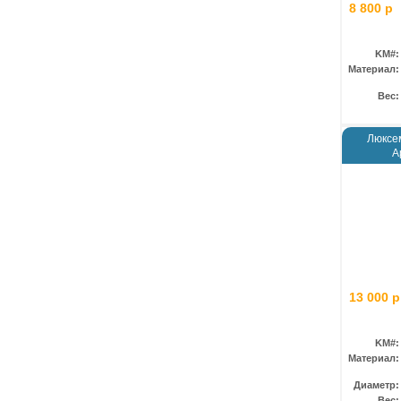
8 800 р
KM#:
Материал:
Вес:
Люксем
А
13 000 р
KM#:
Материал:
Диаметр:
Вес: