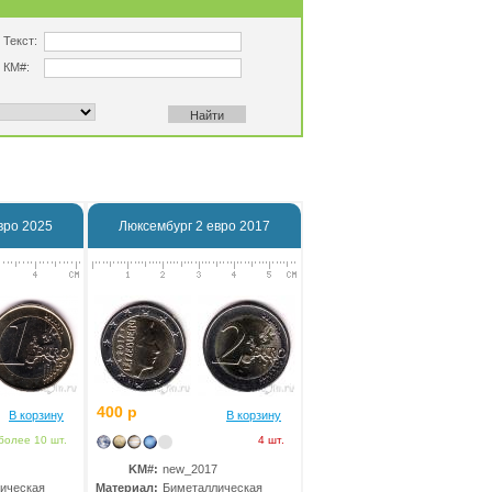
Текст:
КМ#:
вро 2025
Люксембург 2 евро 2017
400 р
В корзину
В корзину
более 10 шт.
4 шт.
KM#:
new_2017
ическая
Материал:
Биметаллическая