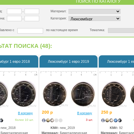
ПОИСК ПО КАТАЛОГУ
д:
Материал:
-
на:
Категория:
-
бавлено с
по настоящее время
Тематика:
ТАТ ПОИСКА (48):
бург 1 евро 2018
Люксембург 1 евро 2019
Люксембург 1 е
200 р
250 р
В корзину
В корзину
более 10 шт.
3 шт.
new_2018
KM#:
new_2019
KM#:
92
Биметаллическая
Материал:
Биметаллическая
Материал:
Биметалл