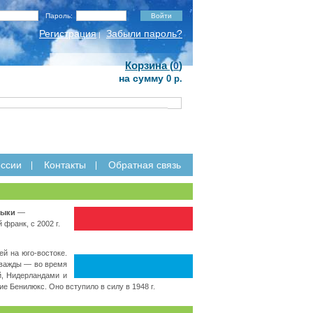
Пароль:
Регистрация
Забыли пароль?
|
Корзина (
)
0
на сумму
0 р.
ссии
Контакты
Обратная связь
зыки
—
франк, с 2002 г.
й на юго-востоке.
 дважды — во время
й, Нидерландами и
 Бенилюкс. Оно вступило в силу в 1948 г.