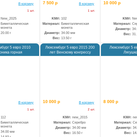
7 500 р
10 000 р
В корзину
В корзину
1 шт.
1 шт.
New_2025
KM#:
102
KM#:
Ne
Биметаллическая
Материал:
Биметаллическая
Материал:
Се
монета
монета
Диаметр:
34
20.00 г
Диаметр:
34.00 мм
Вес:
31.
Вес:
13.50 г
бург 5 евро 2010
Люксембург 5 евро 2015 200
Люксембург 5 е
рника горная
лет Венскому конгрессу
Лягушк
10 000 р
8 000 р
В корзину
В корзину
1 шт.
2 шт.
112
KM#:
new_2015
KM#:
ne
Биметаллическая
Материал:
Серебро
Материал:
Се
монета
Диаметр:
34.00 мм
Диаметр:
34
34.00 мм
Вес:
16.50 г
Вес:
14
14.93 г