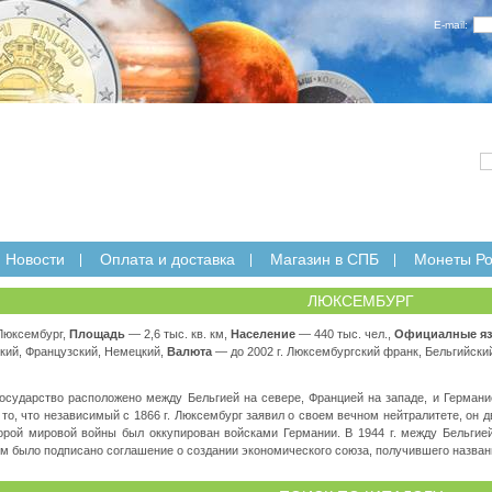
E-mail:
Новости
Оплата и доставка
Магазин в СПБ
Монеты Ро
ЛЮКСЕМБУРГ
юксембург,
Площадь
— 2,6 тыс. кв. км,
Население
— 440 тыс. чел.,
Официалные я
кий, Французский, Немецкий,
Валюта
— до 2002 г. Люксембургский франк, Бельгийский 
осударство расположено между Бельгией на севере, Францией на западе, и Германие
то, что независимый с 1866 г. Люксембург заявил о своем вечном нейтралитете, он
орой мировой войны был оккупирован войсками Германии. В 1944 г. между Бельгие
 было подписано соглашение о создании экономического союза, получившего название