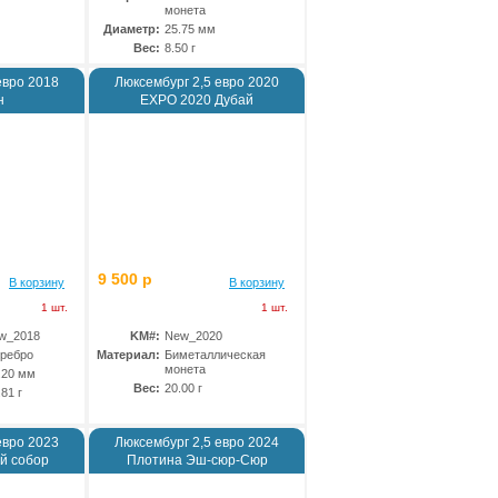
монета
Диаметр:
25.75 мм
Вес:
8.50 г
евро 2018
Люксембург 2,5 евро 2020
н
EXPO 2020 Дубай
9 500 р
В корзину
В корзину
1 шт.
1 шт.
w_2018
KM#:
New_2020
ребро
Материал:
Биметаллическая
монета
.20 мм
Вес:
20.00 г
.81 г
евро 2023
Люксембург 2,5 евро 2024
й собор
Плотина Эш-сюр-Сюр