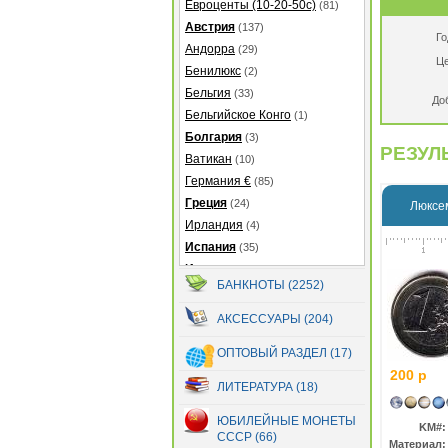
Евроценты (10-20-50с)
(81)
Австрия
(137)
Го
Андорра
(29)
Це
Бенилюкс
(2)
Бельгия
(33)
До
Бельгийское Конго
(1)
Болгария
(3)
РЕЗУЛЬ
Ватикан
(10)
Германия €
(85)
Греция
(24)
Люксем
Ирландия
(4)
Испания
(35)
Италия
(38)
БАНКНОТЫ (2252)
Кипр
(20)
Латвия
(39)
АКСЕССУАРЫ (204)
Литва
(47)
ОПТОВЫЙ РАЗДЕЛ (17)
Люксембург
(48)
200 р
Мальта
(19)
ЛИТЕРАТУРА (18)
Монако
(31)
ЮБИЛЕЙНЫЕ МОНЕТЫ
Нидерланды
(40)
KM#:
СССР (66)
Португалия
Материал:
(87)