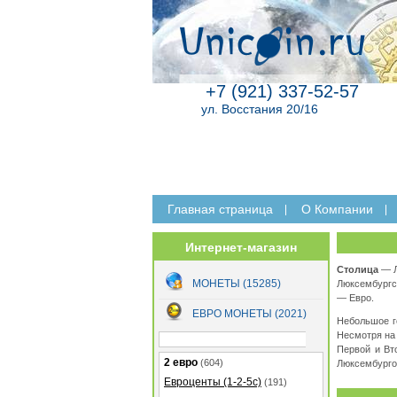
+7 (921) 337-52-57
ул. Восстания 20/16
Главная страница
O Компании
Интернет-магазин
Столица
— Л
МОНЕТЫ (15285)
Люксембургс
— Евро.
ЕВРО МОНЕТЫ (2021)
Небольшое г
Несмотря на 
Первой и Вт
2 евро
(604)
Люксембургом
Евроценты (1-2-5с)
(191)