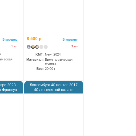
8 500 р
В корзину
В корзину
1 шт.
3 шт.
3
KM#:
New_2024
ическая
Материал:
Биметаллическая
монета
Вес:
20.00 г
евро 2023
Люксембург 40 центов 2017
а Франсуа
40 лет счетной палате