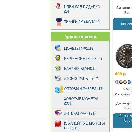
Сан-Марино
(89)
ИДЕИ ДЛЯ ПОДАРКА
Диаметр:
(14)
Словакия
(27)
Вес:
Словения
(22)
ЗНАЧКИ / МЕДАЛИ (4)
Люксем
Финляндия
(73)
Франция
(185)
Архив товаров
Хорватия
(6)
Эстония
(11)
МОНЕТЫ (40111)
ЕВРО МОНЕТЫ (2721)
БАНКНОТЫ (4404)
400 р
АКСЕССУАРЫ (512)
ОПТОВЫЙ РАЗДЕЛ (17)
KM#:
Материал:
ЗОЛОТЫЕ МОНЕТЫ
(203)
Диаметр:
Вес:
ЛИТЕРАТУРА (191)
Люксем
Сис
ЮБИЛЕЙНЫЕ МОНЕТЫ
СССР (5)