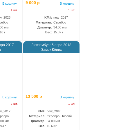
9 000 р
В корзину
В корзину
1 шт.
1 шт.
w_2023
KM#:
new_2017
ребро
Материал:
Серебро
.00 мм
Диаметр:
34.00 мм
10 г
Вес:
15.87 г
вро 2017
Люксембург 5 евро 2018
а
Замок Кёрих
13 500 р
В корзину
В корзину
2 шт.
1 шт.
w_2017
KM#:
new_2018
ребро
Материал:
Серебро-Ниобий
.00 мм
Диаметр:
34.00 мм
.93 г
Вес:
16.60 г