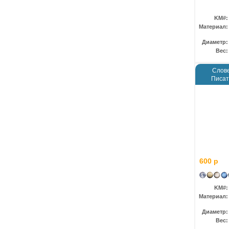
KM#:
Материал:
Диаметр:
Вес:
Слове
Писат
600 р
KM#:
Материал:
Диаметр:
Вес: