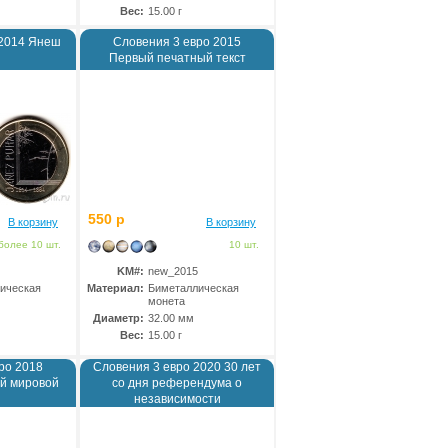
Вес:
15.00 г
 2014 Янеш
Словения 3 евро 2015
Первый печатный текст
550 р
В корзину
В корзину
более 10 шт.
10 шт.
KM#:
new_2015
ическая
Материал:
Биметаллическая
монета
Диаметр:
32.00 мм
Вес:
15.00 г
ро 2018
Словения 3 евро 2020 30 лет
й мировой
со дня референдума о
независимости