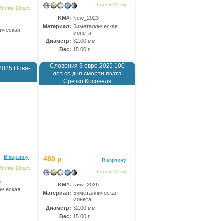
более 10 шт.
более 10 шт.
KM#:
New_2023
Материал:
Биметаллическая
ическая
монета
Диаметр:
32.00 мм
Вес:
15.00 г
Словения 3 евро 2026 100
2025 Нова-
лет со дня смерти поэта
Сречко Косовеля
В корзину
480 р
В корзину
более 10 шт.
более 10 шт.
5
KM#:
New_2026
ическая
Материал:
Биметаллическая
монета
Диаметр:
32.00 мм
Вес:
15.00 г