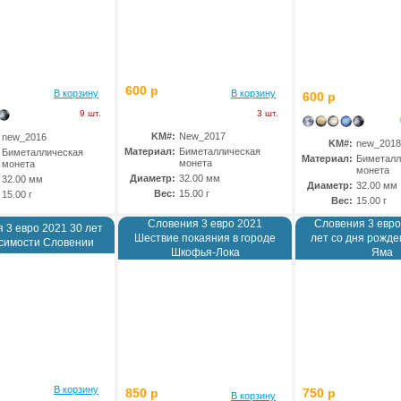
600 р
В корзину
В корзину
600 р
9 шт.
3 шт.
KM#:
New_2017
new_2016
KM#:
new_2018
Материал:
Биметаллическая
Биметаллическая
Материал:
Биметалл
монета
монета
монета
Диаметр:
32.00 мм
32.00 мм
Диаметр:
32.00 мм
Вес:
15.00 г
15.00 г
Вес:
15.00 г
Словения 3 евро 2021
Словения 3 евро
 3 евро 2021 30 лет
Шествие покаяния в городе
лет со дня рожд
симости Словении
Шкофья-Лока
Яма
В корзину
850 р
750 р
В корзину