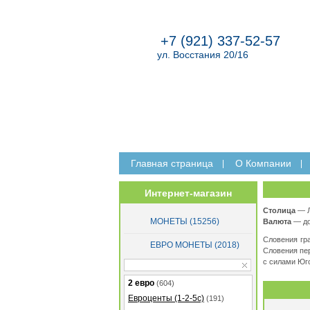
+7 (921) 337-52-57
ул. Восстания 20/16
Главная страница
O Компании
Интернет-магазин
Столица
— Л
МОНЕТЫ (15256)
Валюта
— до 
Словения гра
ЕВРО МОНЕТЫ (2018)
Словения пер
с силами Юго
2 евро
(604)
Евроценты (1-2-5с)
(191)