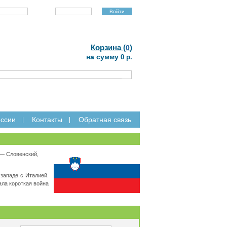
Пароль:
Регистрация
Забыли пароль?
|
Корзина (
)
0
на сумму
0 р.
ссии
Контакты
Обратная связь
— Словенский,
 западе с Италией.
ала короткая война