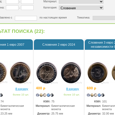
д:
Материал:
-
на:
Категория:
-
бавлено с
по настоящее время
Тематика:
ТАТ ПОИСКА (22):
Словения 3 евро 
ния 1 евро 2007
Словения 2 евро 2024
независимости 
400 р
600 р
В корзину
В корзину
более 10 шт.
более 10 шт.
74
KM#:
75
KM#:
101
Биметаллическая
Материал:
Биметаллическая
Материал:
Биметалл
монета
монета
монета
23.25 мм
Диаметр:
25.75 мм
Диаметр:
32.00 мм