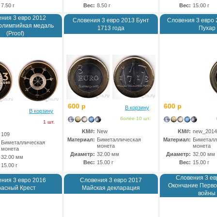
7.50 г
Вес:
8.50 г
Вес:
15.00 г
ния 3 евро 2012
Словения 3 евро 2013 Бунт
Словения 3 евро
олимпийкая медаль
1713 года
Пухар
(Proof)
600 р
600 р
В корзину
В корзину
более 10 шт.
1 шт.
KM#:
New
KM#:
new_2014
109
Материал:
Биметаллическая
Материал:
Биметалл
Биметаллическая
монета
монета
монета
Диаметр:
32.00 мм
Диаметр:
32.00 мм
32.00 мм
Вес:
15.00 г
Вес:
15.00 г
15.00 г
Словения 3 ев
ния 3 евро 2016
Словения 3 евро 2017
Окончание Перво
расный Крест
Майская декларация
войны