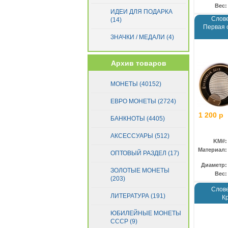
Вес:
Сан-Марино
(89)
ИДЕИ ДЛЯ ПОДАРКА
Слове
(14)
Словакия
(27)
Первая 
Словения
(22)
ЗНАЧКИ / МЕДАЛИ (4)
Финляндия
(72)
Франция
(184)
Архив товаров
Хорватия
(6)
Эстония
(11)
МОНЕТЫ (40152)
ЕВРО МОНЕТЫ (2724)
1 200 р
БАНКНОТЫ (4405)
АКСЕССУАРЫ (512)
KM#:
Материал:
ОПТОВЫЙ РАЗДЕЛ (17)
Диаметр:
ЗОЛОТЫЕ МОНЕТЫ
Вес:
(203)
Слове
ЛИТЕРАТУРА (191)
К
ЮБИЛЕЙНЫЕ МОНЕТЫ
СССР (9)