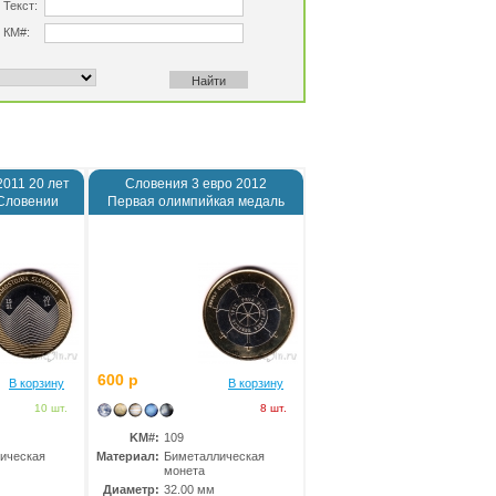
Текст:
КМ#:
2011 20 лет
Словения 3 евро 2012
Словении
Первая олимпийкая медаль
600 р
В корзину
В корзину
10 шт.
8 шт.
KM#:
109
ическая
Материал:
Биметаллическая
монета
Диаметр:
32.00 мм