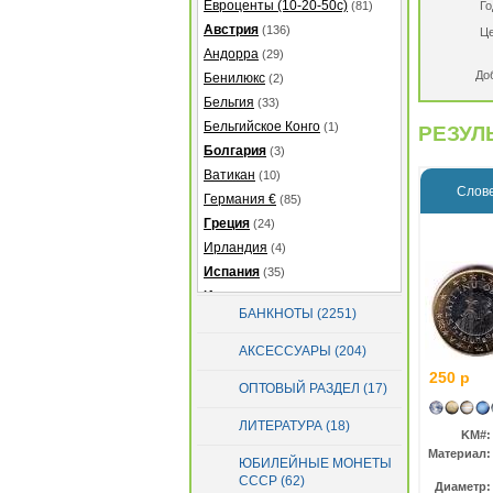
Евроценты (10-20-50с)
(81)
Го
Австрия
(136)
Це
Андорра
(29)
До
Бенилюкс
(2)
Бельгия
(33)
Бельгийское Конго
(1)
РЕЗУЛЬ
Болгария
(3)
Ватикан
(10)
Слове
Германия €
(85)
Греция
(24)
Ирландия
(4)
Испания
(35)
Италия
(38)
БАНКНОТЫ (2251)
Кипр
(20)
Латвия
(39)
АКСЕССУАРЫ (204)
Литва
(47)
250 р
ОПТОВЫЙ РАЗДЕЛ (17)
Люксембург
(48)
Мальта
(19)
ЛИТЕРАТУРА (18)
KM#:
Монако
(31)
Материал:
ЮБИЛЕЙНЫЕ МОНЕТЫ
Нидерланды
(40)
СССР (62)
Диаметр:
Португалия
(87)