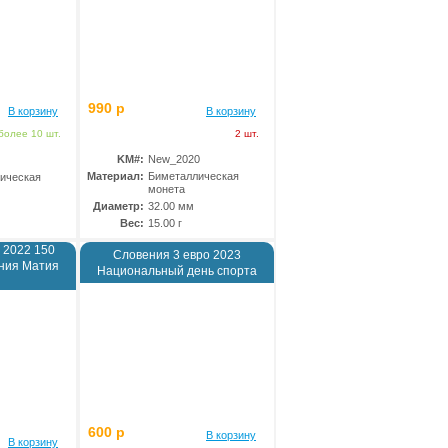
990 р
В корзину
В корзину
более 10 шт.
2 шт.
KM#:
New_2020
Материал:
Биметаллическая
ическая
монета
Диаметр:
32.00 мм
Вес:
15.00 г
 2022 150
Словения 3 евро 2023
ения Матия
Национальный день спорта
600 р
В корзину
В корзину