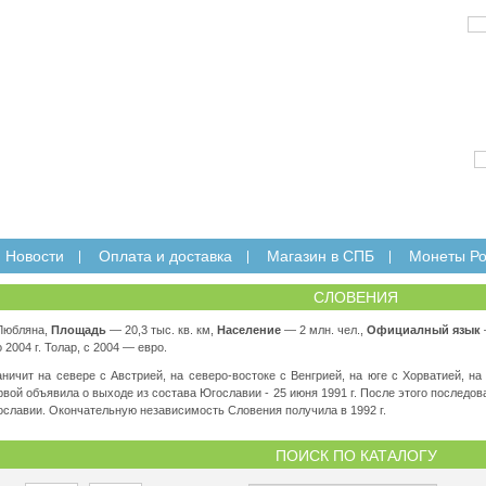
E-mail:
Новости
Оплата и доставка
Магазин в СПБ
Монеты Ро
СЛОВЕНИЯ
юбляна,
Площадь
— 20,3 тыс. кв. км,
Население
— 2 млн. чел.,
Официалный язык
2004 г. Толар, с 2004 — евро.
ничит на севере с Австрией, на северо-востоке с Венгрией, на юге с Хорватией, на
вой объявила о выходе из состава Югославии - 25 июня 1991 г. После этого последов
славии. Окончательную независимость Словения получила в 1992 г.
ПОИСК ПО КАТАЛОГУ