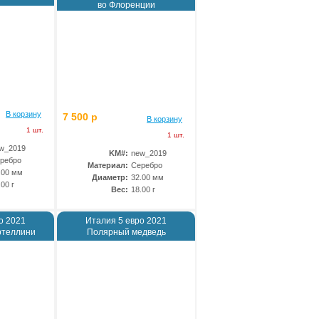
во Флоренции
В корзину
7 500 р
В корзину
1 шт.
1 шт.
w_2019
KM#:
new_2019
ребро
Материал:
Серебро
.00 мм
Диаметр:
32.00 мм
.00 г
Вес:
18.00 г
о 2021
Италия 5 евро 2021
ртеллини
Полярный медведь