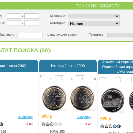
ПОИСК ПО КАТАЛОГУ
д:
Материал:
-
на:
Категория:
-
бавлено с
по настоящее время
Тематика:
ТАТ ПОИСКА (38):
Италия 1/4 евро 
ия 1 евро 2002
Италия 1 евро 2009
Олимпийские игры
д'Ампецц
200 р
В корзину
В корзину
400 р
9 шт.
3 шт.
216
KM#:
250