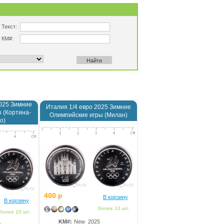
Текст:
КМ#:
2025 Зимние
Италия 1/4 евро 2025 Зимние
 (Кортина-
Олимпийские игры (Милан)
о)
400 р
В корзину
В корзину
более 10 шт.
более 10 шт.
KM#:
New_2025