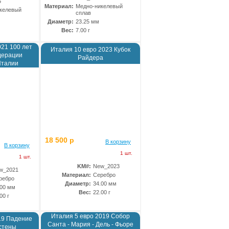
5
Материал:
Медно-никелевый
келевый
сплав
Диаметр:
23.25 мм
Вес:
7.00 г
021 100 лет
Италия 10 евро 2023 Кубок
дерации
Райдера
Италии
18 500 р
В корзину
В корзину
1 шт.
1 шт.
KM#:
New_2023
w_2021
Материал:
Серебро
ребро
Диаметр:
34.00 мм
.00 мм
Вес:
22.00 г
00 г
Италия 5 евро 2019 Собор
19 Падение
Санта - Мария - Дель - Фьоре
стены