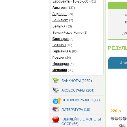
Евроценты (10-20-50с)
(81)
Австрия
(137)
Андорра
(29)
Го
Бенилюкс
(2)
Це
Бельгия
(33)
Бельгийское Конго
(1)
До
Болгария
(3)
Ватикан
(10)
РЕЗУЛЬ
Германия €
(85)
Греция
(24)
Итал
Ирландия
(4)
Испания
(35)
Италия
(38)
БАНКНОТЫ (2252)
Кипр
(20)
Латвия
(39)
АКСЕССУАРЫ (204)
Литва
(47)
ОПТОВЫЙ РАЗДЕЛ (17)
Люксембург
(48)
Мальта
(19)
ЛИТЕРАТУРА (18)
220 р
Монако
(31)
ЮБИЛЕЙНЫЕ МОНЕТЫ
Нидерланды
(40)
СССР (66)
KM#:
Португалия
(87)