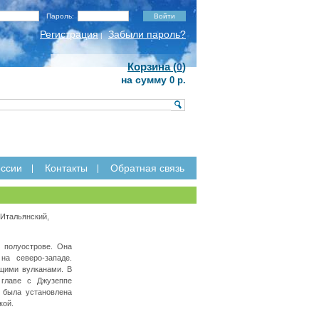
Пароль:
Регистрация
Забыли пароль?
|
Корзина (
)
0
на сумму
0 р.
ссии
Контакты
Обратная связь
Итальянский,
 полуострове. Она
на северо-западе.
щими вулканами. В
 главе с Джузеппе
 была установлена
кой.