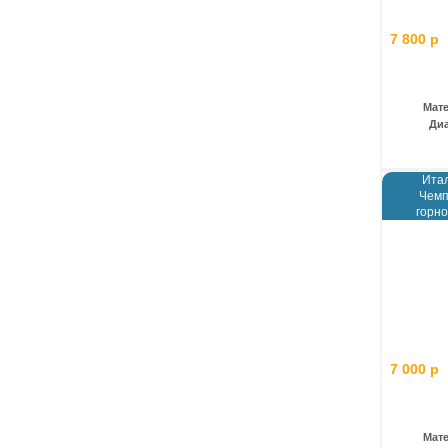
7 800 р
Мат
Ди
Итал
Чемп
горн
7 000 р
Мат