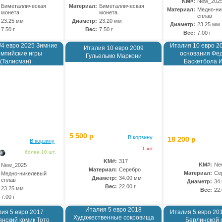
KM#:
New_202
Биметаллическая
Материал:
Биметаллическая
Материал:
Медно-ни
монета
монета
сплав
23.25 мм
Диаметр:
23.20 мм
Диаметр:
23.25 мм
7.50 г
Вес:
7.50 г
Вес:
7.00 г
/4 евро 2025 Зимние
Италия 10 евро 2
Италия 10 евро 2009
мпийские игры
основания Фе
Гульельмо Маркони
(Талисман)
Баскетбола 
5 500 р
В корзину
18 200 р
В корзину
1 шт.
более 10 шт.
KM#:
317
KM#:
Ne
New_2025
Материал:
Серебро
Материал:
Се
Медно-никелевый
Диаметр:
34.00 мм
сплав
Диаметр:
34
Вес:
22.00 г
23.25 мм
Вес:
22.
7.00 г
Италия 5 евро 2018
ия 5 евро 2017
Италия 5 евро 20
Художественные сокровища
нский комик Тото
Берлинской 