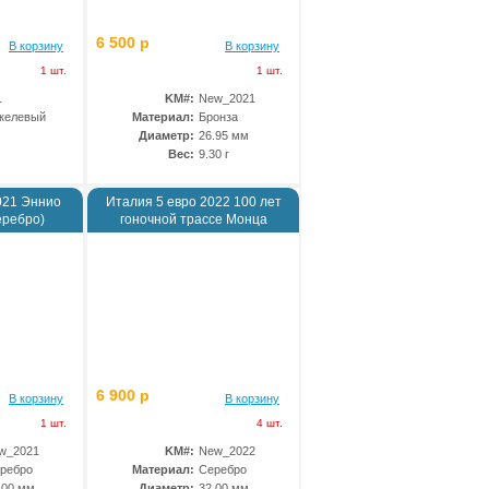
6 500 р
В корзину
В корзину
1 шт.
1 шт.
1
KM#:
New_2021
келевый
Материал:
Бронза
Диаметр:
26.95 мм
Вес:
9.30 г
021 Эннио
Италия 5 евро 2022 100 лет
еребро)
гоночной трассе Монца
6 900 р
В корзину
В корзину
1 шт.
4 шт.
w_2021
KM#:
New_2022
ребро
Материал:
Серебро
.00 мм
Диаметр:
32.00 мм