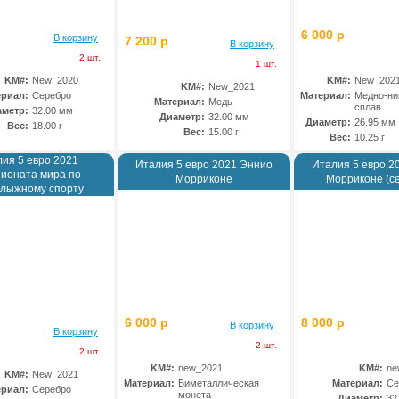
6 000 р
В корзину
7 200 р
В корзину
2 шт.
1 шт.
KM#:
New_2020
KM#:
New_202
KM#:
New_2021
ериал:
Серебро
Материал:
Медно-ни
Материал:
Медь
сплав
аметр:
32.00 мм
Диаметр:
32.00 мм
Диаметр:
26.95 мм
Вес:
18.00 г
Вес:
15.00 г
Вес:
10.25 г
ия 5 евро 2021
Италия 5 евро 2021 Эннио
Италия 5 евро 2
ионата мира по
Морриконе
Морриконе (с
олыжному спорту
6 000 р
8 000 р
В корзину
В корзину
2 шт.
2 шт.
KM#:
new_2021
KM#:
ne
KM#:
New_2021
Материал:
Биметаллическая
Материал:
Се
ериал:
Серебро
монета
Диаметр:
32