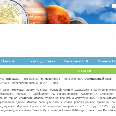
E-mail:
Новости
Оплата и доставка
Магазин в СПБ
Монеты Ро
ИТАЛИЯ
Рим,
Площадь
— 301 тыс. кв. км,
Население
— 58,3 млн. чел.,
Официалный язык
— 
2002 г. Итальянская лира, с 2002 г. — Евро.
Италии, имеющая форму «сапога» большей частью дасположена на Апеннинском
 Францией, Монако и Швейцарией на северо-востоке, Австрией и Словенией 
енно горная местность Италии буквально пронизана действующими и недействую
бразования единой Италии большую роль сыграло революционное движение во
и Джузеппе Мадзини. Процесс объединения завершился в 1870 году. В 1922 году
я диктатура во главе с Бенито Муссолини. А 2 июня 1946 года страна стала Республи