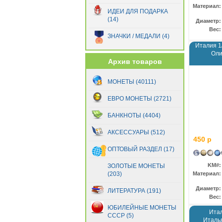
Материал:
Сан-Марино
(89)
ИДЕИ ДЛЯ ПОДАРКА
(14)
Словакия
(27)
Диаметр:
Вес:
Словения
(22)
ЗНАЧКИ / МЕДАЛИ (4)
Финляндия
(73)
Италия 1
Франция
(185)
Оли
Архив товаров
Хорватия
(6)
Эстония
(11)
МОНЕТЫ (40111)
ЕВРО МОНЕТЫ (2721)
БАНКНОТЫ (4404)
АКСЕССУАРЫ (512)
450 р
ОПТОВЫЙ РАЗДЕЛ (17)
KM#:
ЗОЛОТЫЕ МОНЕТЫ
(203)
Материал:
Диаметр:
ЛИТЕРАТУРА (191)
Вес:
ЮБИЛЕЙНЫЕ МОНЕТЫ
Итал
СССР (5)
Италья