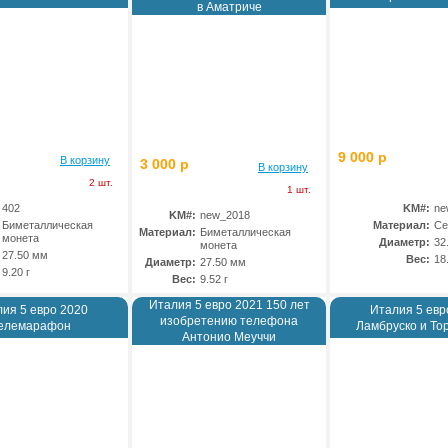
в Аматриче
9 000 р
В корзину
3 000 р
В корзину
2 шт.
1 шт.
402
KM#:
ne
KM#:
new_2018
Биметаллическая
Материал:
Се
Материал:
Биметаллическая
монета
Диаметр:
32
монета
27.50 мм
Вес:
18
Диаметр:
27.50 мм
9.20 г
Вес:
9.52 г
Италия 5 евро 2021 150 лет
ия 5 евро 2020
Италия 5 евр
изобретению телефона
елемарафон
Ламбруско и То
Антонио Меуччи