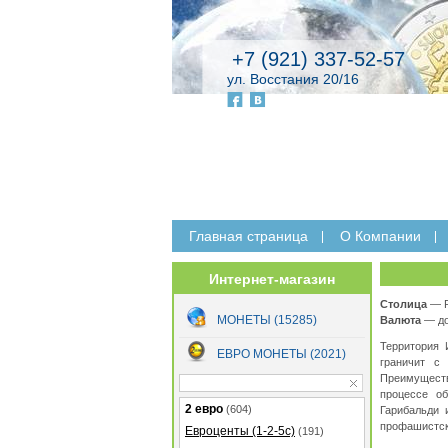
+7 (921) 337-52-57
ул. Восстания 20/16
Главная страница
O Компании
Интернет-магазин
Столица
— 
МОНЕТЫ (15285)
Валюта
— до 
Территория 
ЕВРО МОНЕТЫ (2021)
граничит с
Преимуществ
процессе о
2 евро
(604)
Гарибальди 
профашистска
Евроценты (1-2-5с)
(191)