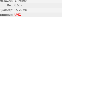
ектация:
Блистер
Вес:
8.50 г
Диаметр:
25.75 мм
стояние:
UNC