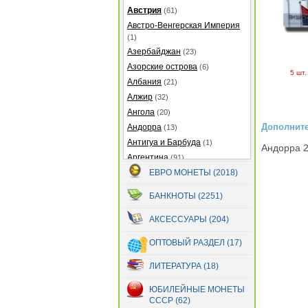
Австрия
(61)
Австро-Венгерская Империя
(1)
Азербайджан
(23)
Азорские острова
(6)
5 шт.
Албания
(21)
Алжир
(32)
Ангола
(20)
Дополнит
Андорра
(13)
Антигуа и Барбуда
(1)
Андорра 2
Аргентина
(91)
Армения
ЕВРО МОНЕТЫ (2018)
(22)
Аруба
(25)
БАНКНОТЫ (2251)
Афганистан
(14)
Багамские острова
(21)
АКСЕССУАРЫ (204)
Бангладеш
(7)
ОПТОВЫЙ РАЗДЕЛ (17)
Барбадос
(12)
Бахрейн
(5)
ЛИТЕРАТУРА (18)
Беларусь
(299)
ЮБИЛЕЙНЫЕ МОНЕТЫ
Белиз
(32)
СССР (62)