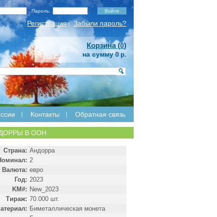
Пароль:
Регистрация
Забыли пароль?
|
Корзина (
)
0
на сумму
0 р.
ссии
Контакты
Обратная связь
НДОРРЫ В ООН
Страна:
Андорра
Номинал:
2
Валюта:
евро
Год:
2023
KM#:
New_2023
Тираж:
70.000 шт.
атериал:
Биметаллическая монета