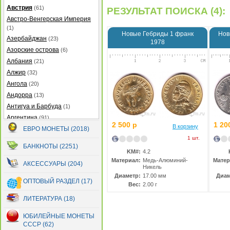
Австрия
(61)
РЕЗУЛЬТАТ ПОИСКА (4):
Австро-Венгерская Империя
(1)
Новые Гебриды 1 франк
Нов
Азербайджан
(23)
1978
Азорские острова
(6)
Албания
(21)
Алжир
(32)
Ангола
(20)
Андорра
(13)
Антигуа и Барбуда
(1)
Аргентина
(91)
2 500 р
1 20
В корзину
Армения
ЕВРО МОНЕТЫ (2018)
(22)
1 шт.
Аруба
(25)
БАНКНОТЫ (2251)
Афганистан
(14)
KM#:
4.2
Материал:
Медь-Алюминий-
Матер
Багамские острова
(21)
АКСЕССУАРЫ (204)
Никель
Бангладеш
(7)
Диаметр:
17.00 мм
Диам
ОПТОВЫЙ РАЗДЕЛ (17)
Вес:
2.00 г
Барбадос
(12)
Бахрейн
(5)
ЛИТЕРАТУРА (18)
Беларусь
(299)
ЮБИЛЕЙНЫЕ МОНЕТЫ
Белиз
(32)
СССР (62)