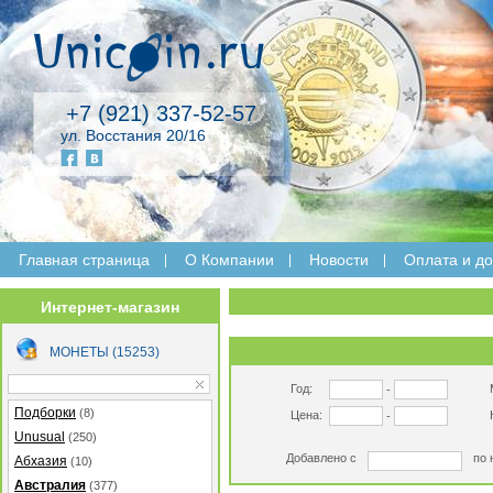
+7 (921) 337-52-57
ул. Восстания 20/16
Главная страница
O Компании
Новости
Оплата и до
Интернет-магазин
МОНЕТЫ (15253)
Год:
-
Подборки
(8)
Цена:
-
Unusual
(250)
Добавлено с
по 
Абхазия
(10)
Австралия
(377)