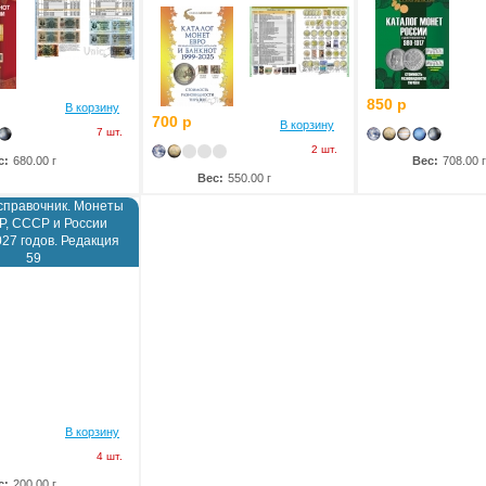
850 р
В корзину
700 р
В корзину
7 шт.
2 шт.
с:
680.00 г
Вес:
708.00 г
Вес:
550.00 г
справочник. Монеты
, СССР и России
27 годов. Редакция
59
В корзину
4 шт.
с:
200.00 г