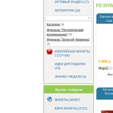
ОПТОВЫЙ РАЗДЕЛ (17)
РЕЗУЛЬ
ЛИТЕРАТУРА (18)
Евроката
года
Каталоги
(9)
Журналы "Петербургский
коллекционер"
(5)
Журналы "Золотой Червонец"
(4)
ЮБИЛЕЙНЫЕ МОНЕТЫ
СССР (66)
3 900 р
ИДЕИ ДЛЯ ПОДАРКА
(14)
Вес
ЗНАЧКИ / МЕДАЛИ (4)
Архив товаров
Катало
Росси
МОНЕТЫ (40087)
ЕВРО МОНЕТЫ (2721)