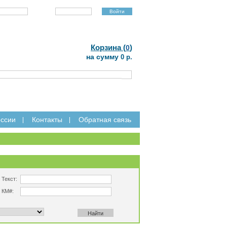
Пароль:
Регистрация
Забыли пароль?
|
Корзина (
)
0
на сумму
0 р.
ссии
Контакты
Обратная связь
Текст:
КМ#: