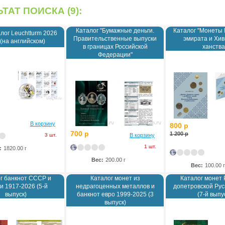
ТАТ ПОИСКА (9):
Каталог "Бумажные деньги.
Каталог "Монеты 
лог Leuchtturm 2026
Правительственные выпуски
эмирата и Хив
 (на английском)
в границах Российской
ханства
Федерации"
В корзину
800 р
700 р
1 200 р
3 шт.
В корзину
1 шт.
:
1820.00 г
Вес:
200.00 г
Вес:
100.00 г
г банкнот СССР и
Каталог монет из
Каталог монет 
и 1917-2026 (5-й
недрагоценных металлов и
допетровской Рус
выпуск)
банкнот евро 1999-2025 (3
(7-й выпу
выпуск)