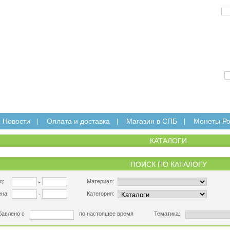
E-mail:
Новости
Оплата и доставка
Магазин в СПБ
Монеты Ро
КАТАЛОГИ
ПОИСК ПО КАТАЛОГУ
д:
Материал:
-
на:
Категория:
-
бавлено с
по настоящее время
Тематика: