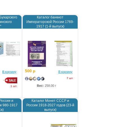
Бухарского
Каталог банкнот
инского
Императорской России 1769-
"
1917 (1-й выпуск)
500 р
В корзину
В корзину
7 шт.
Вес:
258.00 г
1 шт.
России и
Каталог Монет СССР и
и 980-1917
России 1918-2027 годов (23-й
ск)
выпуск)