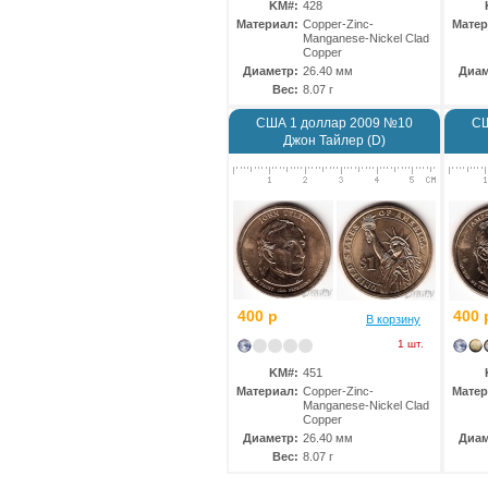
Гренландия
(1)
KM#:
428
Материал:
Copper-Zinc-
Матер
Греция
(51)
Manganese-Nickel Clad
Грузия
Copper
(16)
Диаметр:
26.40 мм
Диам
Дания
(123)
Вес:
8.07 г
Датская Вест-Индия
(1)
США 1 доллар 2009 №10
СШ
Данциг
(1)
Джон Тайлер (D)
Джерси
(44)
Джибути
(11)
Доминиканская Респ.
(24)
Египет
(138)
Замбия
(23)
Западноафриканские штаты
(20)
Зимбабве
(8)
400 р
400 
В корзину
Израиль
(25)
1 шт.
Индия
(101)
KM#:
451
Индия Британская
(66)
Материал:
Copper-Zinc-
Матер
Индия (княжества)
Manganese-Nickel Clad
(1)
Copper
Индия Португальская
(9)
Диаметр:
26.40 мм
Диам
Индонезия
(31)
Вес:
8.07 г
Иордания
(20)