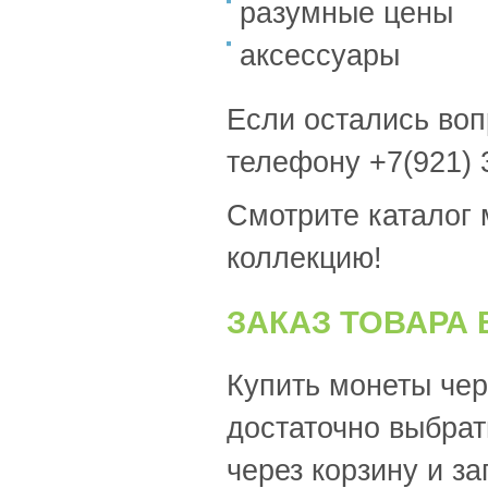
разумные цены
Китай
(186)
Кокосовые острова
(4)
аксессуары
Колумбия
(41)
Коморские острова
(9)
Республика Конго
(3)
Если остались во
Конго
(13)
Корея
(5)
телефону +7(921) 
КНДР
(50)
Республика Корея
(21)
Смотрите каталог 
Коста-Рика
(37)
Крит
(1)
коллекцию!
Куба
(76)
Кувейт
(4)
ЗАКАЗ ТОВАРА 
Острова Кука
(103)
Кюрасао
(4)
Ланди
(2)
Купить монеты чер
Лаос
(7)
Латвия
(41)
достаточно выбра
Лесото
(22)
Либерия
(106)
через корзину и з
Ливан
(11)