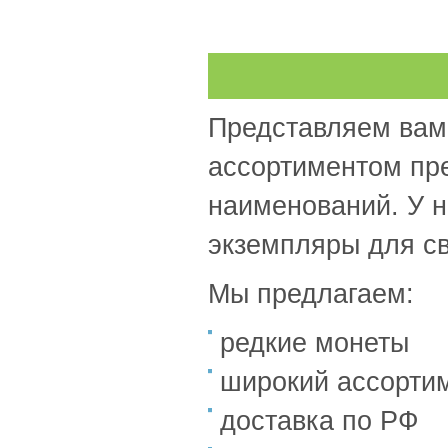
Ирак
(13)
Иран
(40)
Ирландия
(53)
Исландия
(27)
Испания
(91)
Представляем вам 
Италия
(105)
Итальянское Сомали
(2)
ассортиментом пре
Йемен
(12)
Кабо-Верде
(21)
наименований. У н
Казахстан
(320)
Каймановы острова
(14)
экземпляры для св
Камбоджа
(7)
Камерун
(18)
Мы предлагаем:
Канада
(464)
Катанга
(1)
редкие монеты
Катар
(17)
Кения
(35)
широкий ассорти
Кипр
(46)
Киргизия
(28)
доставка по РФ
Кирибати
(4)