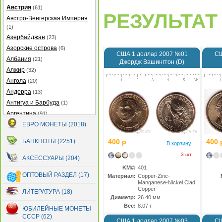
Австрия
(61)
РЕЗУЛЬТАТ 
Австро-Венгерская Империя
(1)
Азербайджан
(23)
Азорские острова
(6)
США 1 доллар 2007 №01
СШ
Албания
(21)
Джордж Вашингтон (D)
Алжир
(32)
Ангола
(20)
Андорра
(13)
Антигуа и Барбуда
(1)
Аргентина
(91)
Армения
ЕВРО МОНЕТЫ (2018)
(22)
Аруба
(25)
БАНКНОТЫ (2251)
400 р
400 
В корзину
Афганистан
(14)
3 шт.
Багамские острова
(21)
АКСЕССУАРЫ (204)
Бангладеш
KM#:
401
(7)
ОПТОВЫЙ РАЗДЕЛ (17)
Материал:
Copper-Zinc-
Барбадос
(12)
Manganese-Nickel Clad
Copper
Бахрейн
(5)
ЛИТЕРАТУРА (18)
Диаметр:
26.40 мм
Беларусь
(299)
Вес:
8.07 г
ЮБИЛЕЙНЫЕ МОНЕТЫ
Белиз
(32)
СССР (62)
США 1 доллар 2007 №03
СШ