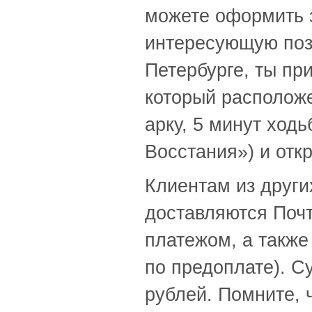
можете оформить з
Ливия
(11)
Литва
(37)
интересующую пози
Люксембург
(52)
Маврикий
(45)
Петербурге, ты пр
Мавритания
(17)
Мадагаскар
(9)
который расположе
Мадейра
(1)
арку, 5 минут ход
Макао
(21)
Македония
(16)
Восстания») и отк
Малави
(23)
Малайзия
(52)
Клиентам из други
Мали
(4)
Мальдивы
(28)
доставляются Поч
Мальта
(37)
Марокко
(24)
платежом, а также
Маршалловы Острова
(23)
Мексика
(105)
по предоплате). С
Мозамбик
(47)
Молдавия
рублей. Помните, ч
(23)
Монако
(19)