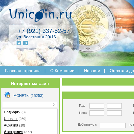
+7 (921) 337-52-57
ул. Восстания 20/16
Главная страница
O Компании
Новости
Оплата и до
Интернет-магазин
МОНЕТЫ (15253)
Год:
-
Подборки
(8)
Цена:
-
Unusual
(250)
Добавлено с
по 
Абхазия
(10)
Австралия
(377)