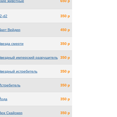
ские животные
650 р
2-d2
350 р
Дарт Вейдер
450 р
Звезда смерти
350 р
 Звездный имперский разрушитель
350 р
Звездный истребитель
350 р
Истребитель
350 р
Йода
350 р
 Люк Скайокер
350 р