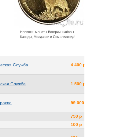
Новинки: монеты Венгрии; наборы
Канады, Молдавии и Сомалиленда!
ческая Служба
4 400 р
еская Служба
1 500 р
еракла
99 000 р
750 р
100 р