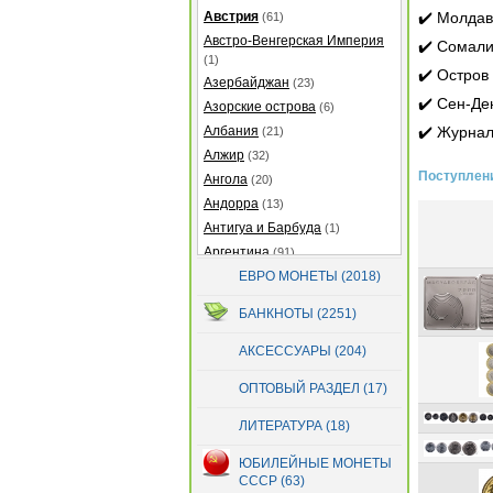
Австрия
✔️ Молдав
(61)
Австро-Венгерская Империя
✔️ Сомали
(1)
✔️ Остров
Азербайджан
(23)
✔️ Сен-Де
Азорские острова
(6)
Албания
✔️ Журнал
(21)
Алжир
(32)
Поступлени
Ангола
(20)
Андорра
(13)
Антигуа и Барбуда
(1)
Аргентина
(91)
Армения
ЕВРО МОНЕТЫ (2018)
(22)
Аруба
(25)
БАНКНОТЫ (2251)
Афганистан
(14)
Багамские острова
(21)
АКСЕССУАРЫ (204)
Бангладеш
(7)
ОПТОВЫЙ РАЗДЕЛ (17)
Барбадос
(12)
Бахрейн
(5)
ЛИТЕРАТУРА (18)
Беларусь
(299)
ЮБИЛЕЙНЫЕ МОНЕТЫ
Белиз
(32)
СССР (63)