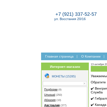
+7 (921) 337-52-57
ул. Восстания 20/16
Главная страница
O Компании
13 октября 2
Интернет-магазин
Уважаемы
МОНЕТЫ (15285)
Обратите 
✔️ Венгри
Подборки
(8)
Служба
Unusual
(250)
✔️ Гибрал
Абхазия
(10)
✔️ Канада
Австралия
(377)