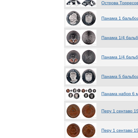
Острова Торресов
Сальвадор
(5)
Самоа
(99)
Панама 1 бальбоа
Сан-Марино
(178)
Сан-Томе и Принсипи
(21)
Саравак
(4)
Панама 1/4 бальб
Сахарская Арабская
Демократическая Республика
(3)
Саудовская Аравия
(10)
Панама 1/4 бальб
Свазиленд
(28)
Северное Борнео
(4)
Остров Святой Елены
(26)
Панама 5 бальбо
Сейшельские острова
(34)
Сен-Пьер и Микелон
(1)
Панама набор 6 
Сербия
(23)
Силенд
(182)
Синт-Мартен
(3)
Перу 1 сентаво 1
Сингапур
(32)
Сирия
(32)
Словакия
(16)
Перу 1 сентаво 1
Словения
(18)