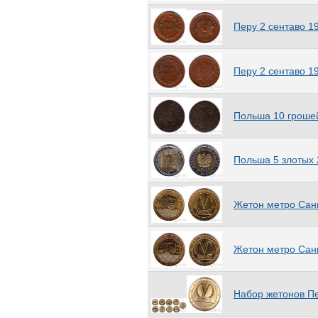
США
(699)
Перу 2 сентаво 1
Соломоновы Острова
(59)
Сомали
(31)
Сомалиленд
(10)
Перу 2 сентаво 1
Стрейтс-Сетлментс
(25)
Судан
(11)
Южный Судан
(5)
Польша 10 гроше
Суринам
(13)
Сьерра-Леоне
(69)
Таджикистан
(48)
Польша 5 злотых
Таиланд
(124)
Тайвань
(13)
Танзания
(25)
Жетон метро Санк
Тёркс и Кайкос
(11)
Того
(11)
Токелау
(5)
Жетон метро Санк
Тонга
(14)
Тринидад и Тобаго
(13)
Тристан да Кунья
Набор жетонов Пе
(55)
Тувалу
(21)