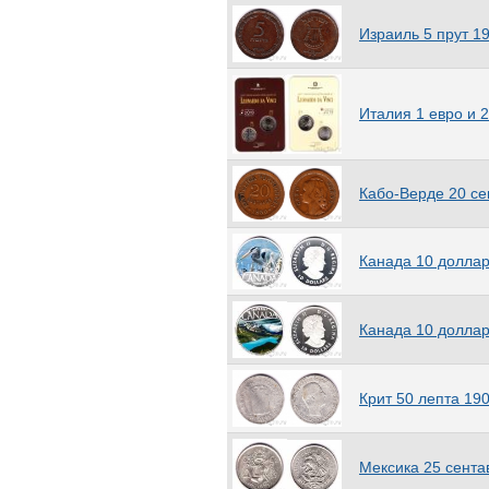
Монголия
(19)
Израиль 5 прут 1
Мьянма
(9)
Остров Мэн
(156)
Нагорно-Карабахская
Республика
(3)
Италия 1 евро и 
Намибия
(22)
Немецкая Восточная Африка
(2)
Непал
(46)
Кабо-Верде 20 се
Нигерия
(12)
Нидерландские Антиллы
(37)
Канада 10 доллар
Нидерландская Восточная
Индия
(12)
Нидерланды
(56)
Никарагуа
Канада 10 доллар
(27)
Ниуэ
(15)
Новая Гвинея
(5)
Крит 50 лепта 19
Новые Гебриды
(4)
Новая Зеландия
(134)
Новая Каледония
(12)
Мексика 25 сента
Норвегия
(143)