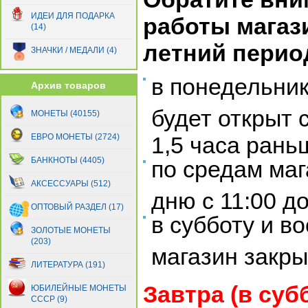
Бельгия
(62)
Бельгийское Конго
ИДЕИ ДЛЯ ПОДАРКА
(13)
работы магаз
(14)
Бенин
(3)
летний перио
Бермуды
(14)
ЗНАЧКИ / МЕДАЛИ (4)
Болгария
(40)
Боливия
(32)
в понедельник
Архив товаров
Босния и Герцеговина
(13)
Ботсвана
(6)
будет открыт с
МОНЕТЫ (40155)
Бразилия
(86)
Британские Антарктические
ЕВРО МОНЕТЫ (2724)
1,5 часа рань
территории
(57)
БАНКНОТЫ (4405)
по средам маг
Брит. Западная Африка
(41)
Брит. Восточная Африка
(27)
АКСЕССУАРЫ (512)
дню с 11:00 д
Британская территория в
Индийском океане
(36)
ОПТОВЫЙ РАЗДЕЛ (17)
в субботу и в
Бруней
(17)
ЗОЛОТЫЕ МОНЕТЫ
Бурунди
(7)
(203)
магазин закры
Бутан
(9)
Вануату
ЛИТЕРАТУРА (191)
(9)
Ватикан
(139)
Завтра (в суб
ЮБИЛЕЙНЫЕ МОНЕТЫ
Великобритания
(481)
СССР (9)