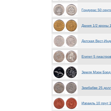
Ливия
(11)
Гондурас 50 сент
Литва
(37)
Люксембург
(52)
Маврикий
(45)
Дания 1/2 кроны 
Мавритания
(17)
Мадагаскар
(9)
Мадейра
(1)
Датская Вест-Инд
Макао
(21)
Македония
(16)
Малави
(23)
Египет 5 пиастро
Малайзия
(52)
Мали
(4)
Мальдивы
(28)
Земля Мэри Бэрд 
Мальта
(37)
Марокко
(24)
Маршалловы Острова
(23)
Зимбабве 25 дол
Мексика
(105)
Мозамбик
(47)
Молдавия
Израиль 10 прут 
(23)
Монако
(19)