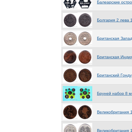
Гренландия
(1)
Балеарские остро
Греция
(51)
Грузия
(16)
Болгария 2 лева 
Дания
(123)
Датская Вест-Индия
(1)
Данциг
(1)
Британская Запа
Джерси
(44)
Джибути
(11)
Доминиканская Респ.
(24)
Британская Индия
Египет
(138)
Замбия
(23)
Западноафриканские штаты
Британский Гонду
(20)
Зимбабве
(8)
Израиль
(25)
Бруней набор 8 м
Индия
(101)
Индия Британская
(66)
Индия (княжества)
(1)
Великобритания 
Индия Португальская
(9)
Индонезия
(31)
Иордания
(20)
Великобритания 