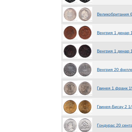
Китай
(186)
Кокосовые острова
(4)
Великобритания 6
Колумбия
(41)
Коморские острова
(9)
Республика Конго
(3)
Венгрия 1 денар 
Конго
(13)
Корея
(5)
КНДР
(50)
Венгрия 1 денар 
Республика Корея
(21)
Коста-Рика
(37)
Крит
(1)
Венгрия 20 филл
Куба
(76)
Кувейт
(4)
Острова Кука
(103)
Гвинея 1 франк 1
Кюрасао
(4)
Ланди
(2)
Лаос
(7)
Гвинея-Бисау 2 1
Латвия
(41)
Лесото
(22)
Либерия
(106)
Гондурас 20 сент
Ливан
(11)