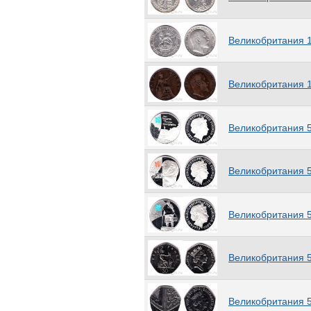
Ирак
(13)
Иран
(40)
Ирландия
Великобритания 
(53)
Исландия
(27)
Испания
(91)
Великобритания 1
Италия
(105)
Итальянское Сомали
(2)
Йемен
(12)
Великобритания 5
Кабо-Верде
(21)
Казахстан
(320)
Каймановы острова
(14)
Великобритания 
Камбоджа
(7)
Камерун
(18)
Канада
(464)
Великобритания 5
Катанга
(1)
Катар
(17)
Кения
(35)
Великобритания 5
Кипр
(46)
Киргизия
(28)
Кирибати
(4)
Великобритания 5