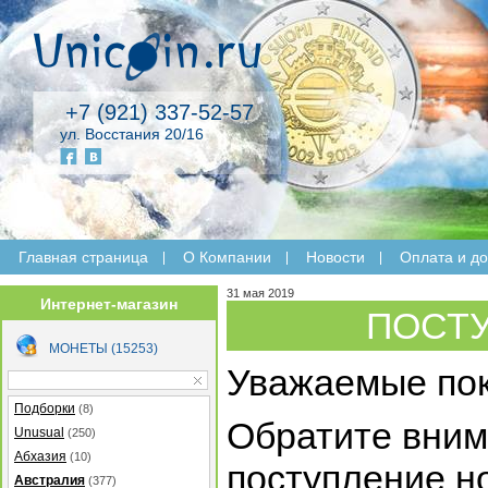
+7 (921) 337-52-57
ул. Восстания 20/16
Главная страница
O Компании
Новости
Оплата и до
31 мая 2019
Интернет-магазин
ПОСТУ
МОНЕТЫ (15253)
Уважаемые пок
Подборки
(8)
Обратите вним
Unusual
(250)
Абхазия
(10)
поступление н
Австралия
(377)