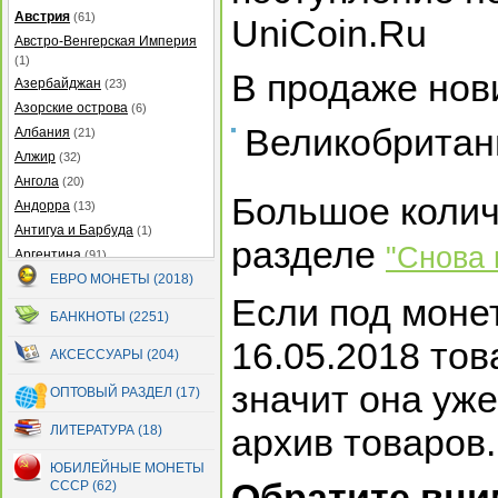
Австрия
(61)
UniCoin.Ru
Австро-Венгерская Империя
(1)
В продаже нов
Азербайджан
(23)
Азорские острова
(6)
Великобритани
Албания
(21)
Алжир
(32)
Ангола
(20)
Большое колич
Андорра
(13)
Антигуа и Барбуда
(1)
разделе
"Снова 
Аргентина
(91)
Армения
ЕВРО МОНЕТЫ (2018)
(22)
Если под монет
Аруба
(25)
БАНКНОТЫ (2251)
Афганистан
(14)
16.05.2018 тов
Багамские острова
(21)
АКСЕССУАРЫ (204)
Бангладеш
(7)
значит она уже
ОПТОВЫЙ РАЗДЕЛ (17)
Барбадос
(12)
Бахрейн
(5)
архив товаров.
ЛИТЕРАТУРА (18)
Беларусь
(299)
ЮБИЛЕЙНЫЕ МОНЕТЫ
Белиз
(32)
Обратите вни
СССР (62)