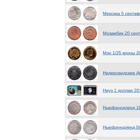
Остров Вознесения
(18)
ОАЭ
(26)
Мексика 5 сентав
Олдерни
(1)
Оман
(16)
Пакистан
(58)
Мозамбик 20 сент
Палау
(57)
Палестина
(5)
Панама
(52)
Мэн 1/25 кроны 2
Папуа — Новая Гвинея
(23)
Парагвай
(27)
Перу
(93)
Нидерландские Ан
Острова Питкэрн
(3)
Польша
(425)
Ниуэ 1 доллар 20
Португалия
(94)
Приднестровская Молдавская
Республика
(283)
Ньюфаундленд 10
Родезия
(15)
Россия
(2074)
Руанда
(10)
Ньюфаундленд 50
Румыния
(64)
Саарленд
(4)