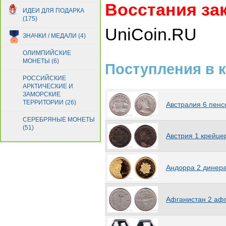
Венгрия
(253)
Восстания за
ИДЕИ ДЛЯ ПОДАРКА
Венесуэла
(38)
(175)
Брит. Виргинские острова
UniCoin.RU
(107)
ЗНАЧКИ / МЕДАЛИ (4)
Восточно-Карибские
Территории
(24)
ОЛИМПИЙСКИЕ
МОНЕТЫ (6)
Восточный Тимор
(8)
Поступления в к
Вьетнам
(11)
РОССИЙСКИЕ
Гаити
(5)
АРКТИЧЕСКИЕ И
ЗАМОРСКИЕ
Гайана
(15)
ТЕРРИТОРИИ (26)
Австралия 6 пенс
Гамбия
(12)
Гана
(19)
СЕРЕБРЯНЫЕ МОНЕТЫ
(51)
Гваделупа
(2)
Австрия 1 крейце
Гватемала
(34)
Гвинея
(8)
Гвинея-Бисау
(10)
Андорра 2 динер
Германия
(171)
Гернси
(71)
Гибралтар
(219)
Афганистан 2 аф
Гондурас
(8)
Гонконг
(33)