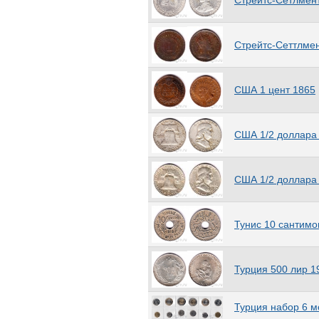
Стрейтс-Сетлмент
Республика)
(3)
Центральноафриканские
штаты
(14)
Цейлон
(21)
Стрейтс-Сеттлмен
Чад
(7)
Чехия
(33)
Чехословакия
США 1 цент 1865
(68)
Чили
(37)
Швейцария
(168)
США 1/2 доллара 
Швеция
(142)
Шпицберген
(4)
Шри-Ланка
(45)
США 1/2 доллара 
Эквадор
(11)
Экваториальная Гвинея
(10)
Эритрея
(8)
Тунис 10 сантимо
Эстония
(18)
Эфиопия
(3)
Югославия
(28)
Турция 500 лир 1
Южная Георгия и Южные
Сандвичевы острова
(53)
Южная Родезия
(27)
Турция набор 6 м