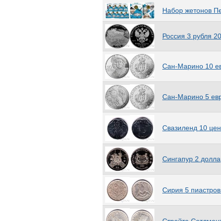
Тунис
(14)
Набор жетонов Пе
Туркмения
(12)
Турция
(144)
Россия 3 рубля 2
Уганда
(19)
Узбекистан
(16)
Украина
(468)
Сан-Марино 10 е
Уругвай
(50)
Фиджи
(61)
Филиппины
(82)
Сан-Марино 5 евр
Финляндия
(210)
Фолклендские острова
(77)
Франция
(137)
Свазиленд 10 цен
Французский Индокитай
(22)
Французская Западная
Африка
(2)
Сингапур 2 долла
Французская Полинезия
(14)
Французские Тихоокеанские
Территории
(2)
Сирия 5 пиастров
Хорватия
(42)
ЦАР
(Центральноафриканская