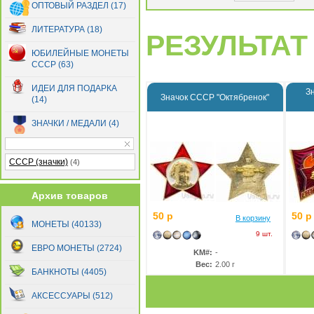
ОПТОВЫЙ РАЗДЕЛ (17)
ЛИТЕРАТУРА (18)
РЕЗУЛЬТАТ 
ЮБИЛЕЙНЫЕ МОНЕТЫ
СССР (63)
ИДЕИ ДЛЯ ПОДАРКА
З
Значок СССР "Октябренок"
(14)
ЗНАЧКИ / МЕДАЛИ (4)
СССР (значки)
(4)
Архив товаров
50 р
50 р
В корзину
МОНЕТЫ (40133)
9 шт.
ЕВРО МОНЕТЫ (2724)
KM#:
-
Вес:
2.00 г
БАНКНОТЫ (4405)
АКСЕССУАРЫ (512)